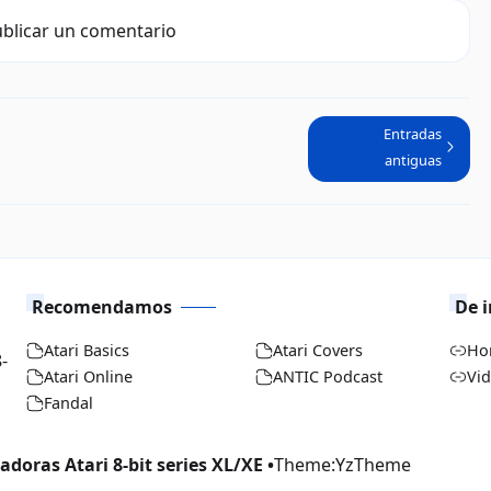
blicar un comentario
Entradas
antiguas
Recomendamos
De i
Atari Basics
Atari Covers
Ho
-
Atari Online
ANTIC Podcast
Vi
Fandal
doras Atari 8-bit series XL/XE •
Theme:
YzTheme