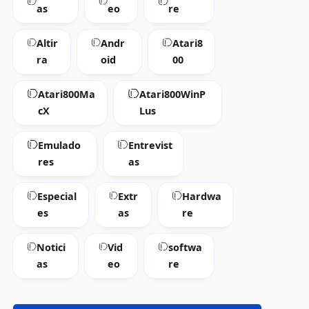
as
eo
re
Altir
Andr
Atari8
ra
oid
00
Atari800Ma
Atari800WinP
cX
Lus
Emulado
Entrevist
res
as
Especial
Extr
Hardwa
es
as
re
Notici
Vid
softwa
as
eo
re