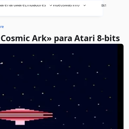
ware
Hardware
Emuladores
Videos
Más info
461
0
re
«Cosmic Ark» para Atari 8-bits