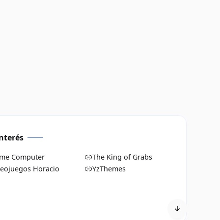
nterés
me Computer
The King of Grabs
deojuegos Horacio
YzThemes