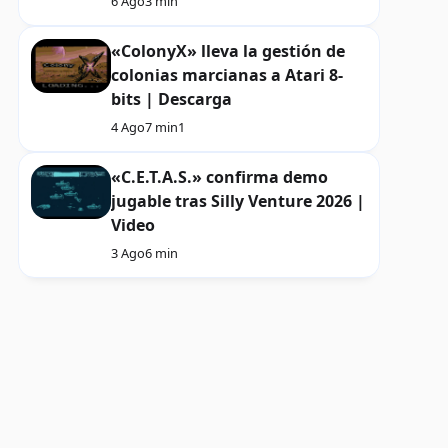
6 Ago
3 min
«ColonyX» lleva la gestión de
colonias marcianas a Atari 8-
bits | Descarga
4 Ago
7 min
1
«C.E.T.A.S.» confirma demo
jugable tras Silly Venture 2026 |
Video
3 Ago
6 min