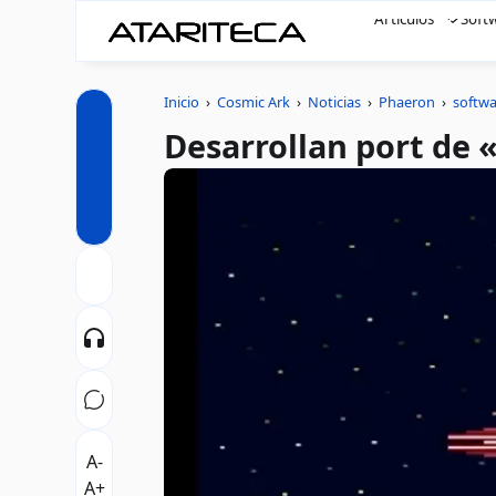
Artículos
Soft
Inicio
›
Cosmic Ark
›
Noticias
›
Phaeron
›
softwa
Desarrollan port de 