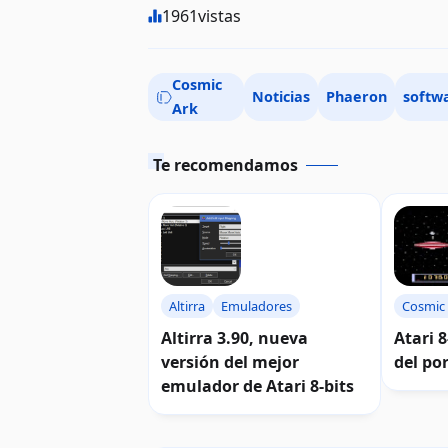
1961
vistas
Cosmic
Noticias
Phaeron
softw
Ark
Te recomendamos
Altirra
Emuladores
Cosmic
Altirra 3.90, nueva
Atari 8
versión del mejor
del po
emulador de Atari 8-bits