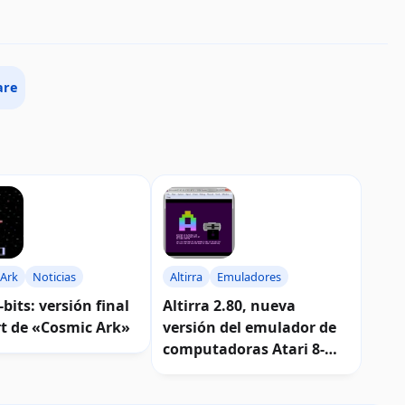
are
Altirra
Emuladores
 Ark
Noticias
Altirra 2.80, nueva
-bits: versión final
versión del emulador de
rt de «Cosmic Ark»
computadoras Atari 8-
bits | Descarga