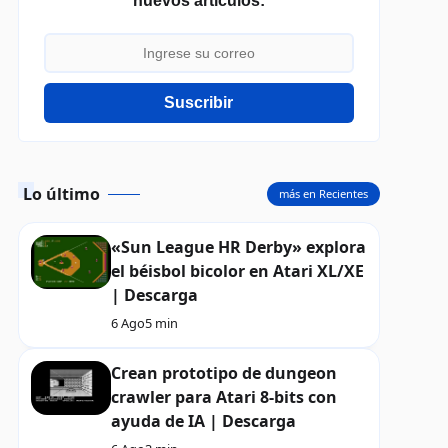
nuevos artículos:
Suscribir
Lo último
más en Recientes
«Sun League HR Derby» explora
el béisbol bicolor en Atari XL/XE
| Descarga
6 Ago
5 min
Crean prototipo de dungeon
crawler para Atari 8-bits con
ayuda de IA | Descarga