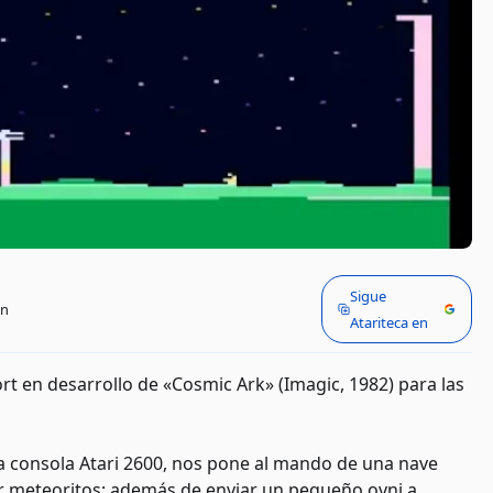
Sigue
in
Atariteca en
t en desarrollo de «Cosmic Ark» (Imagic, 1982) para las
la consola Atari 2600, nos pone al mando de una nave
ar meteoritos; además de enviar un pequeño ovni a