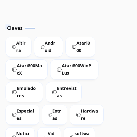
Claves
Altir
Andr
Atari8
ra
oid
00
Atari800Ma
Atari800WinP
cX
Lus
Emulado
Entrevist
res
as
Especial
Extr
Hardwa
es
as
re
Notici
Vid
softwa