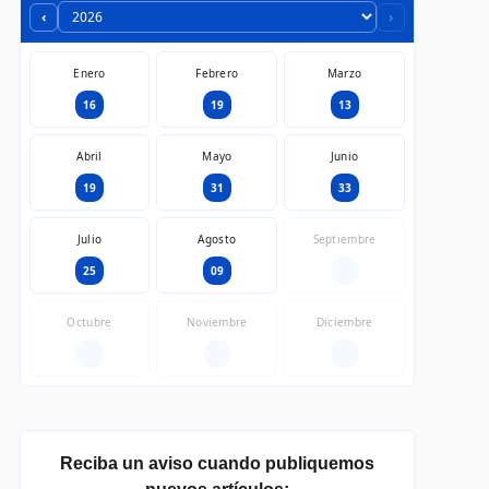
‹
›
Enero
Febrero
Marzo
16
19
13
Abril
Mayo
Junio
19
31
33
Julio
Agosto
Septiembre
25
09
—
Octubre
Noviembre
Diciembre
—
—
—
Reciba un aviso cuando publiquemos