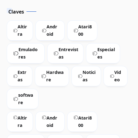
Claves
Altir
Andr
Atari8
ra
oid
00
Emulado
Entrevist
Especial
res
as
es
Extr
Hardwa
Notici
Vid
as
re
as
eo
softwa
re
Altir
Andr
Atari8
ra
oid
00