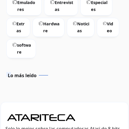
Emulado
Entrevist
Especial
res
as
es
Extr
Hardwa
Notici
Vid
as
re
as
eo
softwa
re
Lo más leído
Solo lo mejor sobre las computadoras Atari de 8-bits.