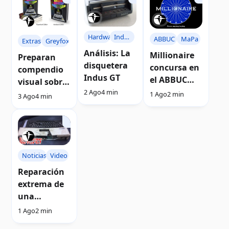
Hardware
Indus
ABBUC
MaPa
Extras
Greyfox
GT
Análisis: La
Millionaire
Preparan
disquetera
concursa en
compendio
Indus GT
el ABBUC
visual sobre
2018
2 Ago
4 min
computador
1 Ago
2 min
3 Ago
4 min
as Atari 8-
bits
Noticias
Video
Reparación
extrema de
una
computador
1 Ago
2 min
a Atari