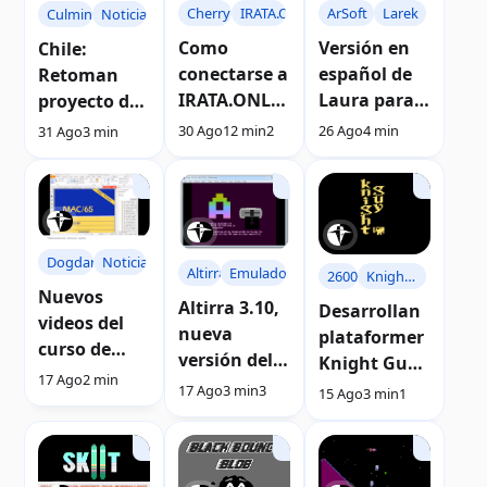
Cherryhomes
IRATA.ONLINE
ArSoft
Larek
Culmins
Noticias
Como
Versión en
Chile:
conectarse a
español de
Retoman
IRATA.ONLI
Laura para
proyecto de
NE desde
computador
juego
30 Ago
12 min
2
26 Ago
4 min
31 Ago
3 min
una
as Atari 8-
Culmins
computador
bits
para Atari 8-
a Atari
bits
Dogdark
Noticias
Altirra
Emuladores
2600
Knight
Nuevos
Guy
Altirra 3.10,
Desarrollan
videos del
nueva
plataformer
curso de
versión del
Knight Guy
programació
17 Ago
2 min
mejor
para Atari
17 Ago
3 min
3
15 Ago
3 min
1
n assembler
emulador de
2600
para Atari
Atari 8-bits