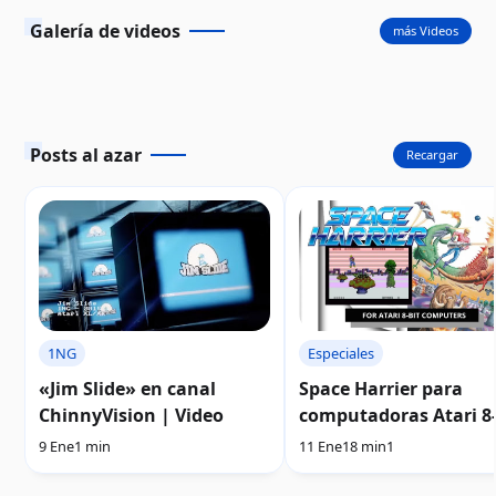
Video
Galería de videos
más Videos
Posts al azar
Recargar
1NG
Especiales
«Jim Slide» en canal
Space Harrier para
ChinnyVision | Video
computadoras Atari 8-
| Análisis
9 Ene
1 min
11 Ene
18 min
1