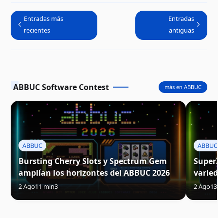
800XL
Entradas más
Entradas
recientes
antiguas
ABBUC Software Contest
más en ABBUC
ABBUC
ABBUC
Bursting Cherry Slots y Spectrum Gem
Super
amplían los horizontes del ABBUC 2026
varie
2 Ago
11 min
3
2 Ago
13