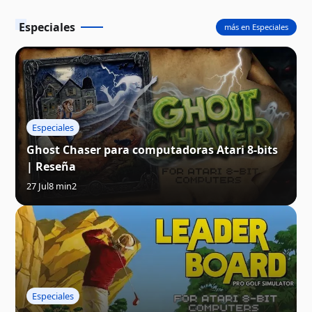
Especiales
más en Especiales
Especiales
Ghost Chaser para computadoras Atari 8-bits
| Reseña
27 Jul
8 min
2
Especiales