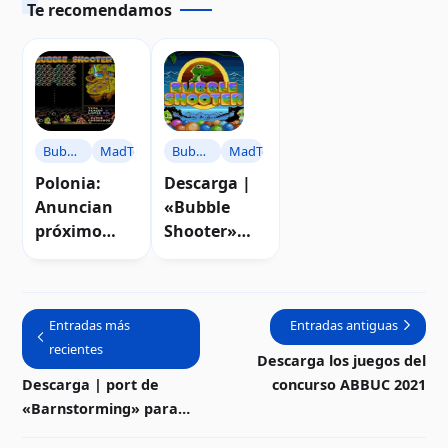
Te recomendamos
Bubble
MadTeam
Bubble
MadTeam
Shooter
Shooter
Polonia:
Descarga |
Anuncian
«Bubble
próximo
Shooter»
juego
para
«Bubble
computador
Shooter»
as Atari 8-
para Atari
Entradas más
bits
Entradas antiguas
recientes
Descarga los juegos del
Descarga | port de
concurso ABBUC 2021
«Barnstorming» para
computadoras Atari 8-bits