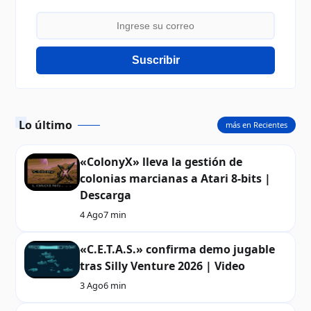
Suscribir
Lo último
más en Recientes
«ColonyX» lleva la gestión de
colonias marcianas a Atari 8-bits |
Descarga
4 Ago
7 min
«C.E.T.A.S.» confirma demo jugable
tras Silly Venture 2026 | Video
3 Ago
6 min