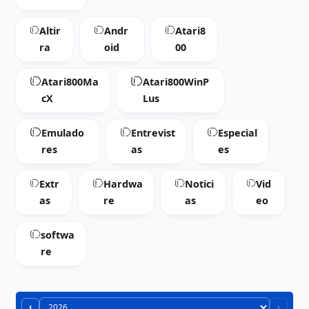
Altir
Andr
Atari8
ra
oid
00
Atari800Ma
Atari800WinP
cX
Lus
Emulado
Entrevist
Especial
res
as
es
Extr
Hardwa
Notici
Vid
as
re
as
eo
softwa
re
‹
›