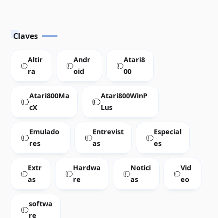
Claves
Altir
Andr
Atari8
ra
oid
00
Atari800Ma
Atari800WinP
cX
Lus
Emulado
Entrevist
Especial
res
as
es
Extr
Hardwa
Notici
Vid
as
re
as
eo
softwa
re