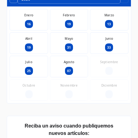
Enero
Febrero
Marzo
16
19
13
Abril
Mayo
Junio
19
31
33
Julio
Agosto
Septiembre
25
07
—
Octubre
Noviembre
Diciembre
—
—
—
Reciba un aviso cuando publiquemos
nuevos artículos: