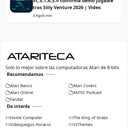
«C.E.T.A.S.» confirma demo jugable
tras Silly Venture 2026 | Video
3 Ago
6 min
Solo lo mejor sobre las computadoras Atari de 8-bits.
Recomendamos
Atari Basics
Atari Covers
Atari Online
ANTIC Podcast
Fandal
De interés
Home Computer
The King of Grabs
Videojuegos Horacio
YzThemes