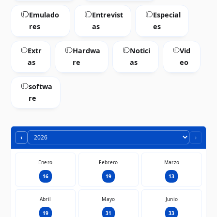
Emulado
Entrevist
Especial
res
as
es
Extr
Hardwa
Notici
Vid
as
re
as
eo
softwa
re
‹
›
Enero
Febrero
Marzo
16
19
13
Abril
Mayo
Junio
19
31
33