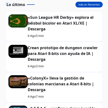
Lo último
más en Recientes
«Sun League HR Derby» explora el
béisbol bicolor en Atari XL/XE |
Descarga
6 Ago
5 min
Crean prototipo de dungeon crawler
para Atari 8-bits con ayuda de IA |
Descarga
6 Ago
3 min
«ColonyX» lleva la gestión de
colonias marcianas a Atari 8-bits |
Descarga
4 Ago
7 min