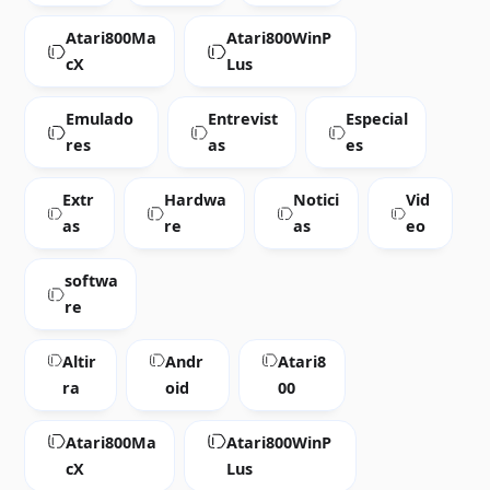
Atari800Ma
Atari800WinP
cX
Lus
Emulado
Entrevist
Especial
res
as
es
Extr
Hardwa
Notici
Vid
as
re
as
eo
softwa
re
Altir
Andr
Atari8
ra
oid
00
Atari800Ma
Atari800WinP
cX
Lus