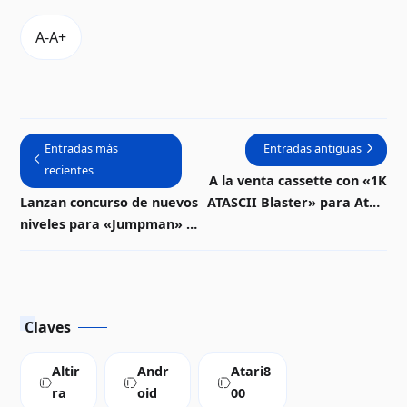
Entradas más
Entradas antiguas
recientes
A la venta cassette con «1K
Lanzan concurso de nuevos
ATASCII Blaster» para Atari
niveles para «Jumpman» en
8-bits
Atari 8-bits | Descarga
Claves
Altir
Andr
Atari8
ra
oid
00