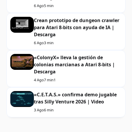
6 Ago
5 min
Crean prototipo de dungeon crawler
para Atari 8-bits con ayuda de IA |
Descarga
6 Ago
3 min
«ColonyX» lleva la gestión de
colonias marcianas a Atari 8-bits |
Descarga
4 Ago
7 min
1
«C.E.T.A.S.» confirma demo jugable
tras Silly Venture 2026 | Video
3 Ago
6 min