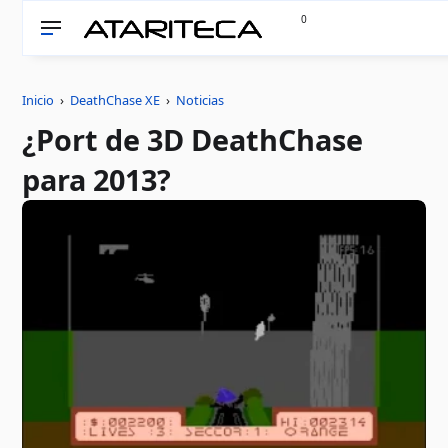
0
Inicio
›
DeathChase XE
›
Noticias
¿Port de 3D DeathChase
para 2013?