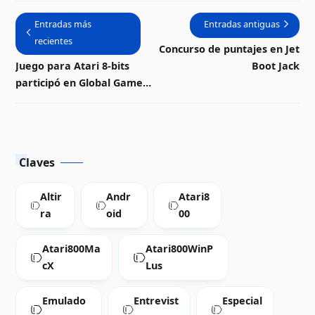
Entradas más
Entradas antiguas
recientes
Concurso de puntajes en Jet
Juego para Atari 8-bits
Boot Jack
participó en Global Game
Jam 2013
Claves
Altir
Andr
Atari8
ra
oid
00
Atari800Ma
Atari800WinP
cX
Lus
Emulado
Entrevist
Especial