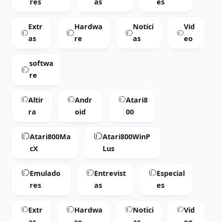
res
as
es
Extr
Hardwa
Notici
Vid
as
re
as
eo
softwa
re
Altir
Andr
Atari8
ra
oid
00
Atari800Ma
Atari800WinP
cX
Lus
Emulado
Entrevist
Especial
res
as
es
Extr
Hardwa
Notici
Vid
as
re
as
eo