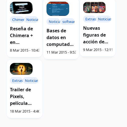
Extras
Noticias
Chimera
Noticias
Noticias
software
Nuevas
Reseña de
Bases de
figuras de
Chimera +
datos en
acción de
en
computador
personajes
ChinnyVisio
9 Mar 2015 - 12:11 AM
8 Mar 2015 - 10:43 PM
as Atari con
11 Mar 2015 - 9:53 PM
de juegos
n
Data Perfect
Atari
Extras
Noticias
Trailer de
Pixels,
película
inspirada en
18 Mar 2015 - 4:46 AM
videojuegos
clásicos