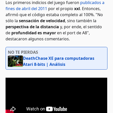
Los primeros indicios del juego fueron
publicados a
fines de abril del 2011
por el propio
xxl
. Entonces,
afirmó que el código estaba completo al 100%. "No
sólo la
sensación de velocidad
, sino también la
perspectiva de la distancia
y, por ende, el sentido
de
profundidad es mayor
en el port de A8",
destacaron algunos comentarios.
NO TE PIERDAS
DeathChase XE para computadoras
Atari 8-bits | Análisis