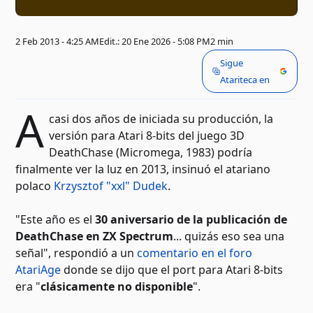
2 Feb 2013 - 4:25 AM
Edit.: 20 Ene 2026 - 5:08 PM
2 min
Sigue
Atariteca en
A
casi dos años de iniciada su producción, la
versión para Atari 8-bits del juego 3D
DeathChase (Micromega, 1983) podría
finalmente ver la luz en 2013, insinuó el atariano
polaco
Krzysztof "xxl" Dudek
.
"Este año es el
30 aniversario de la publicación de
DeathChase en ZX Spectrum
... quizás eso sea una
señal", respondió a un
comentario en el foro
AtariAge
donde se dijo que el port para Atari 8-bits
era "
clásicamente no disponible
".