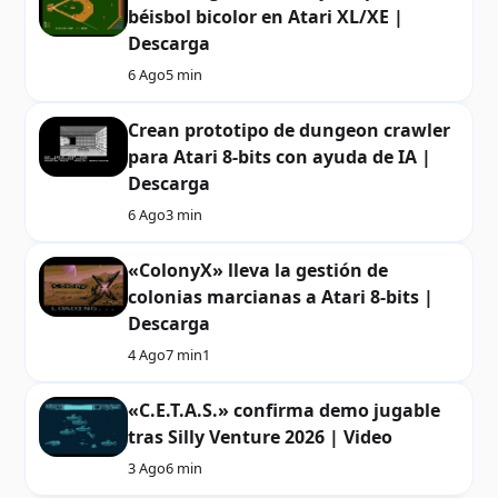
béisbol bicolor en Atari XL/XE |
Descarga
6 Ago
5 min
Crean prototipo de dungeon crawler
para Atari 8-bits con ayuda de IA |
Descarga
6 Ago
3 min
«ColonyX» lleva la gestión de
colonias marcianas a Atari 8-bits |
Descarga
4 Ago
7 min
1
«C.E.T.A.S.» confirma demo jugable
tras Silly Venture 2026 | Video
3 Ago
6 min