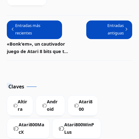
«Attack of
the PETSCII
Robots»
Entradas más
Entradas
para Atari 8-
recientes
antiguas
bits
«Bonk'em», un cautivador
juego de Atari 8 bits que te
mantendrá enganchado |
Descarga
Claves
Altir
Andr
Atari8
ra
oid
00
Atari800Ma
Atari800WinP
cX
Lus