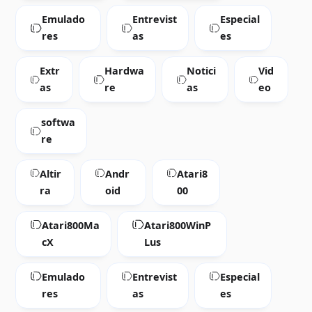
Emulado
Entrevist
Especial
res
as
es
Extr
Hardwa
Notici
Vid
as
re
as
eo
softwa
re
Altir
Andr
Atari8
ra
oid
00
Atari800Ma
Atari800WinP
cX
Lus
Emulado
Entrevist
Especial
res
as
es