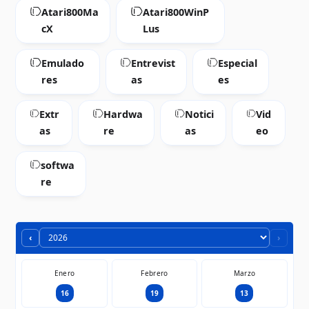
Atari800Ma
Atari800WinP
cX
Lus
Emulado
Entrevist
Especial
res
as
es
Extr
Hardwa
Notici
Vid
as
re
as
eo
softwa
re
‹
›
Enero
Febrero
Marzo
16
19
13