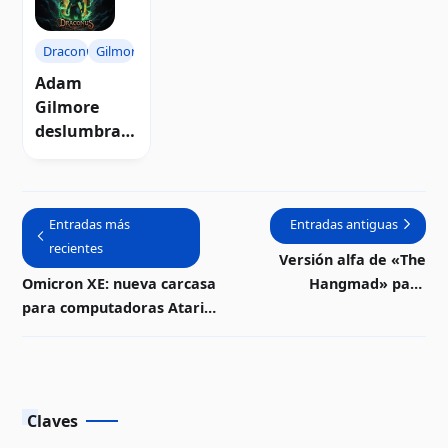
para
conversión
2024 | Video
diciembre
excepcional
del 2024 |
| Descarga
Draconus
Gilmore
Video
Adam
Gilmore
deslumbra
con
"Draconus
2024" en el
Entradas más
Entradas antiguas
Silly Venture
recientes
2024 WE |
Versión alfa de «The
Video
Omicron XE: nueva carcasa
Hangmad» para
para computadoras Atari
computadoras Atari 8-bits |
XE
Descarga
Claves