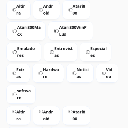
Altir
Andr
Atari8
ra
oid
00
Atari800Ma
Atari800WinP
cX
Lus
Emulado
Entrevist
Especial
res
as
es
Extr
Hardwa
Notici
Vid
as
re
as
eo
softwa
re
Altir
Andr
Atari8
ra
oid
00