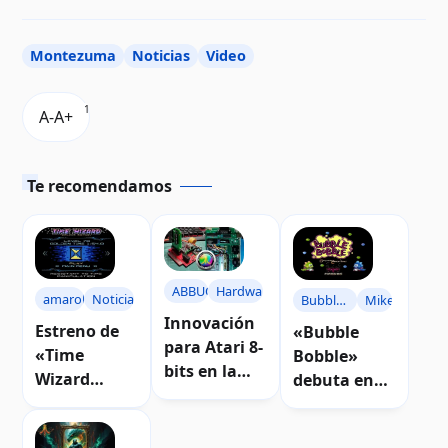
Montezuma
Noticias
Video
1
Te recomendamos
ABBUC
Hardware
amarok
Noticias
Bubble
Miker
Innovación
Bobble
Estreno de
«Bubble
para Atari 8-
«Time
Bobble»
bits en la
Wizard
debuta en
categoría
Deluxe
Atari 8-bits
Hardware
Edition»
con una
del ABBUC