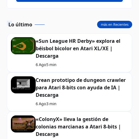
Lo último
más en Recientes
«Sun League HR Derby» explora el
béisbol bicolor en Atari XL/XE |
Descarga
6 Ago
5 min
Crean prototipo de dungeon crawler
para Atari 8-bits con ayuda de IA |
Descarga
6 Ago
3 min
«ColonyX» lleva la gestión de
colonias marcianas a Atari 8-bits |
Descarga