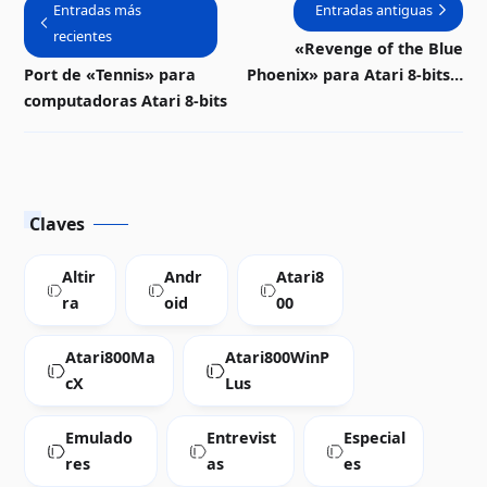
Entradas más
Entradas antiguas
recientes
«Revenge of the Blue
Port de «Tennis» para
Phoenix» para Atari 8-bits |
computadoras Atari 8-bits
Descarga
Claves
Altir
Andr
Atari8
ra
oid
00
Atari800Ma
Atari800WinP
cX
Lus
Emulado
Entrevist
Especial
res
as
es