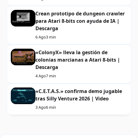
Crean prototipo de dungeon crawler
para Atari 8-bits con ayuda de IA |
Descarga
6 Ago
3 min
«ColonyX» lleva la gestión de
colonias marcianas a Atari 8-bits |
Descarga
4 Ago
7 min
«C.E.T.A.S.» confirma demo jugable
tras Silly Venture 2026 | Video
3 Ago
6 min