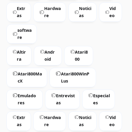
Extr
Hardwa
Notici
Vid
as
re
as
eo
softwa
re
Altir
Andr
Atari8
ra
oid
00
Atari800Ma
Atari800WinP
cX
Lus
Emulado
Entrevist
Especial
res
as
es
Extr
Hardwa
Notici
Vid
as
re
as
eo