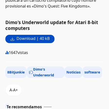
publicará un cartucho compilatorio cuyo nombre
provisional es «Dimo's Quest: Five Kingdoms».
Dimo's Underworld update for Atari 8-bit
computers
Download | 40 kB
1647
vistas
Dimo's
8Bitjunkie
Noticias
software
Underworld
Te recomendamos