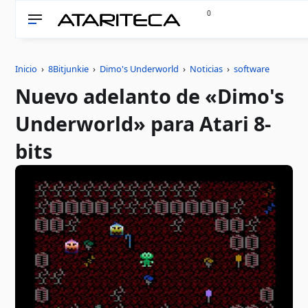
0
Inicio
›
8Bitjunkie
›
Dimo's Underworld
›
Noticias
›
software
Nuevo adelanto de «Dimo's
Underworld» para Atari 8-
bits