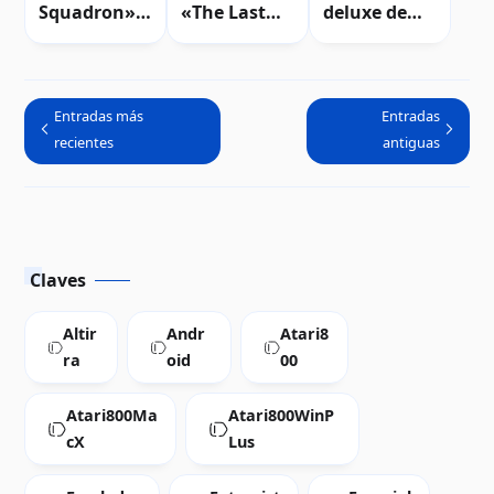
Squadron»
«The Last
deluxe de
para
Squadron»
«The Last
computador
para Atari 8-
Squadron»
as Atari 8-
bits
bits
Entradas más
Entradas
recientes
antiguas
Claves
Altir
Andr
Atari8
ra
oid
00
Atari800Ma
Atari800WinP
cX
Lus