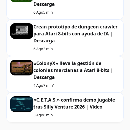
Descarga
6 Ago
5 min
Crean prototipo de dungeon crawler
para Atari 8-bits con ayuda de IA |
Descarga
6 Ago
3 min
«ColonyX» lleva la gestión de
colonias marcianas a Atari 8-bits |
Descarga
4 Ago
7 min
1
«C.E.T.A.S.» confirma demo jugable
tras Silly Venture 2026 | Video
3 Ago
6 min