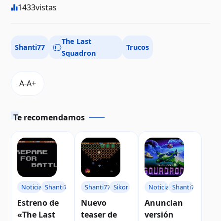
1433
vistas
The Last
Shanti77
Trucos
Squadron
Te recomendamos
Noticias
Shanti77
Shanti77
Sikor
Noticias
Shanti77
Estreno de
Nuevo
Anuncian
«The Last
teaser de
versión