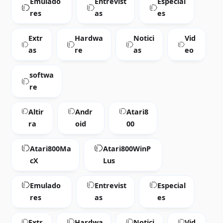
Emulado
Entrevist
Especial
res
as
es
Extr
Hardwa
Notici
Vid
as
re
as
eo
softwa
re
Altir
Andr
Atari8
ra
oid
00
Atari800Ma
Atari800WinP
cX
Lus
Emulado
Entrevist
Especial
res
as
es
Extr
Hardwa
Notici
Vid