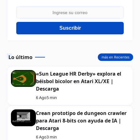
Suscribir
Lo último
más en Recientes
«Sun League HR Derby» explora el
béisbol bicolor en Atari XL/XE |
Descarga
6 Ago
5 min
Crean prototipo de dungeon crawler
para Atari 8-bits con ayuda de IA |
Descarga
6 Ago
3 min