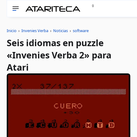
0
Inicio
›
Invenies Verba
›
Noticias
›
software
Seis idiomas en puzzle
«Invenies Verba 2» para
Atari