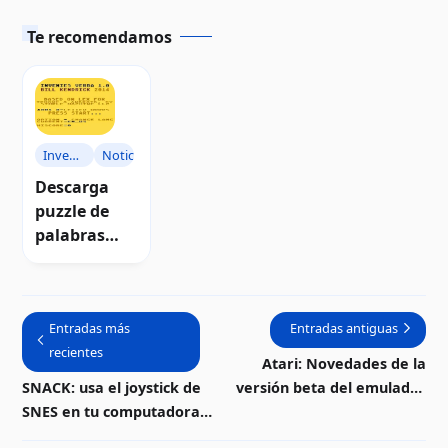
Te recomendamos
Invenies
Noticias
Verba
Descarga
puzzle de
palabras
Invenies
Verba
Entradas más
Entradas antiguas
recientes
Atari: Novedades de la
SNACK: usa el joystick de
versión beta del emulador
SNES en tu computadora
Altirra 4.0
Atari