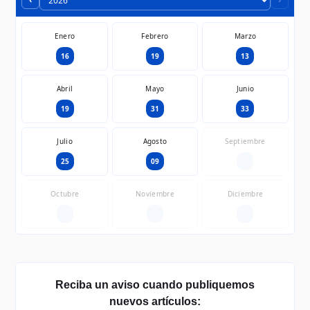
Enero
Febrero
Marzo
16
19
13
Abril
Mayo
Junio
19
31
33
Julio
Agosto
Septiembre
25
09
—
Octubre
Noviembre
Diciembre
—
—
—
Reciba un aviso cuando publiquemos
nuevos artículos: