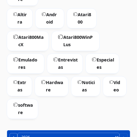
Altir
Andr
Atari8
ra
oid
00
Atari800Ma
Atari800WinP
cX
Lus
Emulado
Entrevist
Especial
res
as
es
Extr
Hardwa
Notici
Vid
as
re
as
eo
softwa
re
‹
›