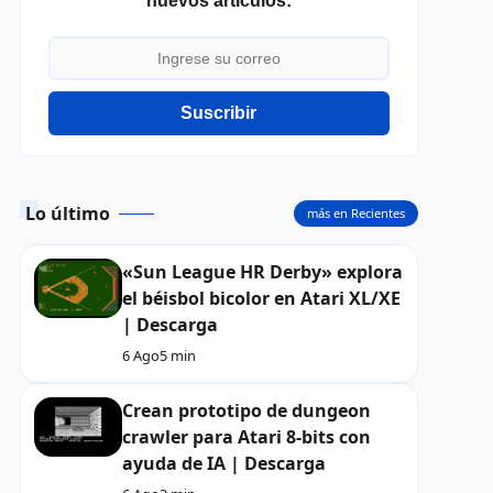
nuevos artículos:
Suscribir
Lo último
más en Recientes
«Sun League HR Derby» explora
el béisbol bicolor en Atari XL/XE
| Descarga
6 Ago
5 min
Crean prototipo de dungeon
crawler para Atari 8-bits con
ayuda de IA | Descarga