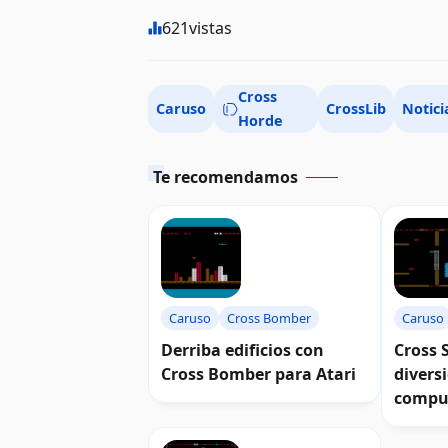
621
vistas
Cross
Caruso
CrossLib
Notici
Horde
Te recomendamos
Caruso
Cross Bomber
Caruso
Derriba edificios con
Cross 
Cross Bomber para Atari
divers
comput
bits