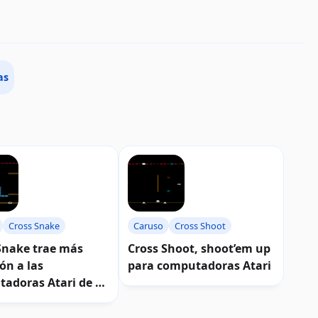
as
Cross Snake
Caruso
Cross Shoot
Snake trae más
Cross Shoot, shoot’em up
ión a las
para computadoras Atari
adoras Atari de 8