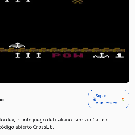
Sigue
min
Atariteca en
orde», quinto juego del italiano Fabrizio Caruso
ódigo abierto CrossLib.