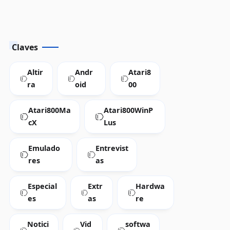
Claves
Altir
Andr
Atari8
ra
oid
00
Atari800Ma
Atari800WinP
cX
Lus
Emulado
Entrevist
res
as
Especial
Extr
Hardwa
es
as
re
Notici
Vid
softwa