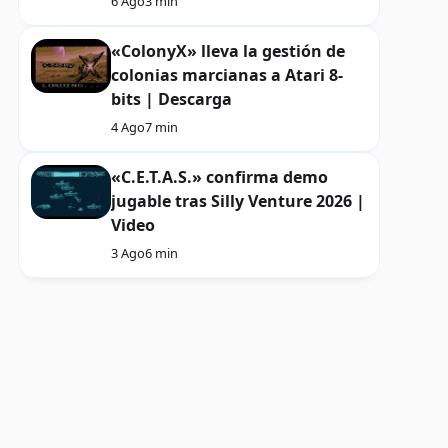
6 Ago
3 min
«ColonyX» lleva la gestión de
colonias marcianas a Atari 8-
bits | Descarga
4 Ago
7 min
«C.E.T.A.S.» confirma demo
jugable tras Silly Venture 2026 |
Video
3 Ago
6 min