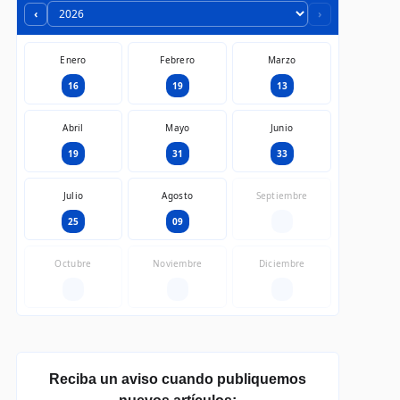
‹
›
Enero
Febrero
Marzo
16
19
13
Abril
Mayo
Junio
19
31
33
Julio
Agosto
Septiembre
25
09
—
Octubre
Noviembre
Diciembre
—
—
—
Reciba un aviso cuando publiquemos