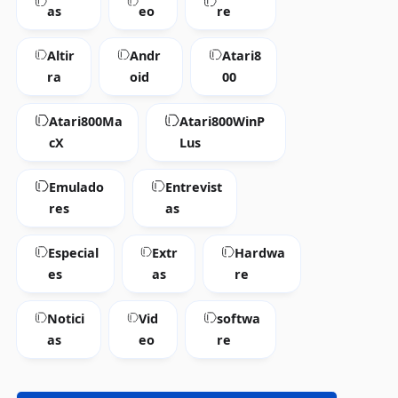
as
eo
re
Altir
Andr
Atari8
ra
oid
00
Atari800Ma
Atari800WinP
cX
Lus
Emulado
Entrevist
res
as
Especial
Extr
Hardwa
es
as
re
Notici
Vid
softwa
as
eo
re