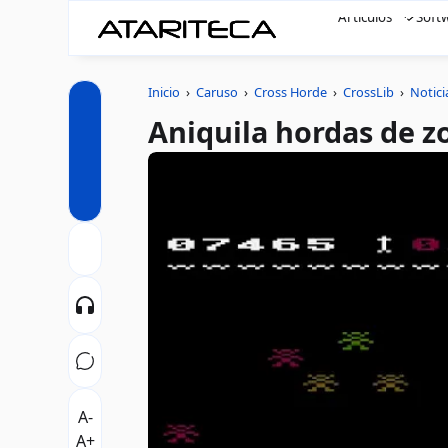
Artículos
Soft
Inicio
›
Caruso
›
Cross Horde
›
CrossLib
›
Notici
Aniquila hordas de 