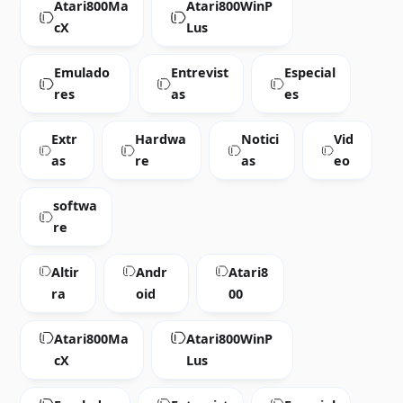
Atari800Ma
Atari800WinP
cX
Lus
Emulado
Entrevist
Especial
res
as
es
Extr
Hardwa
Notici
Vid
as
re
as
eo
softwa
re
Altir
Andr
Atari8
ra
oid
00
Atari800Ma
Atari800WinP
cX
Lus