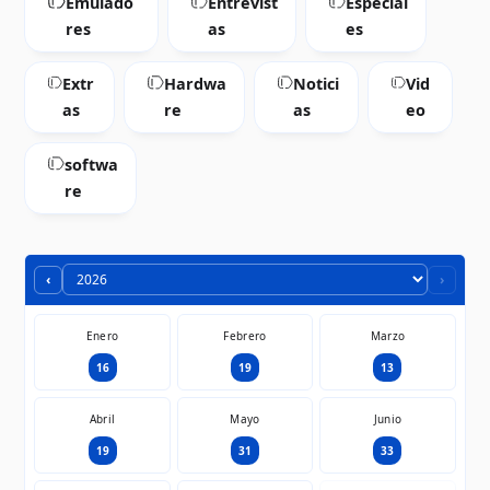
Emulado
Entrevist
Especial
res
as
es
Extr
Hardwa
Notici
Vid
as
re
as
eo
softwa
re
‹
›
Enero
Febrero
Marzo
16
19
13
Abril
Mayo
Junio
19
31
33