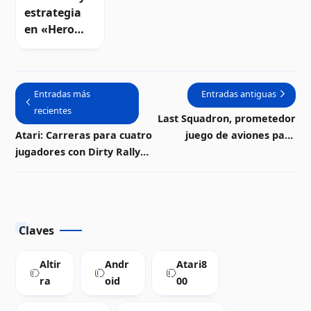
The
estrategia
King's
en «Hero
Sword
Fantasy: The
King's
Sword» para
Entradas más
Entradas antiguas
Atari 8-bits |
recientes
Descarga
Last Squadron, prometedor
Atari: Carreras para cuatro
juego de aviones para
jugadores con Dirty Rally
computadoras Atari
Speedway
Claves
Altir
Andr
Atari8
ra
oid
00