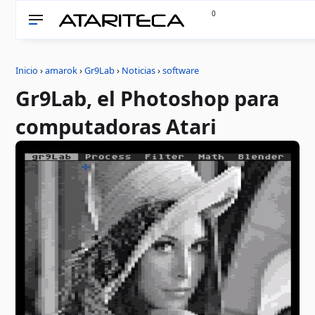
0
Inicio
›
amarok
›
Gr9Lab
›
Noticias
›
software
Gr9Lab, el Photoshop para
computadoras Atari