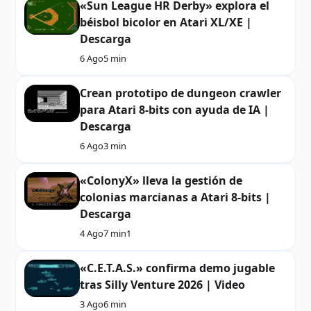
«Sun League HR Derby» explora el
béisbol bicolor en Atari XL/XE |
Descarga
6 Ago
5 min
Crean prototipo de dungeon crawler
para Atari 8-bits con ayuda de IA |
Descarga
6 Ago
3 min
«ColonyX» lleva la gestión de
colonias marcianas a Atari 8-bits |
Descarga
4 Ago
7 min
1
«C.E.T.A.S.» confirma demo jugable
tras Silly Venture 2026 | Video
3 Ago
6 min