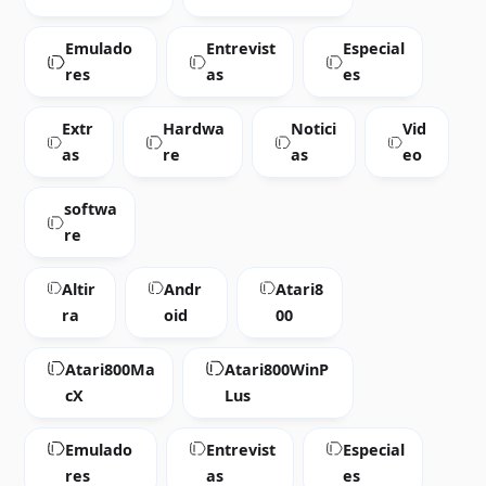
Emulado
Entrevist
Especial
res
as
es
Extr
Hardwa
Notici
Vid
as
re
as
eo
softwa
re
Altir
Andr
Atari8
ra
oid
00
Atari800Ma
Atari800WinP
cX
Lus
Emulado
Entrevist
Especial
res
as
es