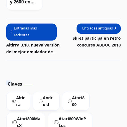
y 2600 en
retrofestival
Revision
Entradas más
Entradas antiguas
recientes
Ski-It participa en retro
Altirra 3.10, nueva versión
concurso ABBUC 2018
del mejor emulador de
Atari 8-bits
Claves
Altir
Andr
Atari8
ra
oid
00
Atari800Ma
Atari800WinP
cX
Lus