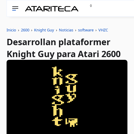
0
Inicio
›
2600
›
Knight Guy
›
Noticias
›
software
›
VHZC
Desarrollan plataformer
Knight Guy para Atari 2600