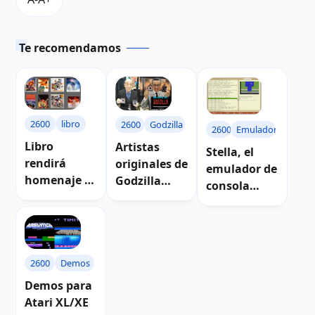
Te recomendamos
2600
libro
2600
Godzilla
2600
Emuladores
Libro
Artistas
Stella, el
rendirá
originales de
emulador de
homenaje al
Godzilla
consola
arte en los
firman
Atari 2600
empaques
cartuchos
para
de
Atari
sistema
videojuegos
Windows
Atari
2600
Demos
Demos para
Atari XL/XE