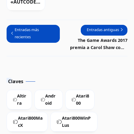
«AUTCODE
Invaders»
renuevan el
catálogo de
Entradas más
Entradas antiguas
Atari 8-bits |
recientes
Descarga
The Game Awards 2017
premia a Carol Shaw como
Icono de la Industria
Claves
Altir
Andr
Atari8
ra
oid
00
Atari800Ma
Atari800WinP
cX
Lus