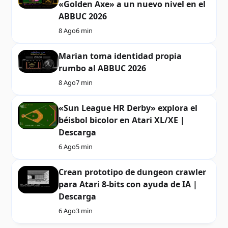
«Golden Axe» a un nuevo nivel en el
ABBUC 2026
8 Ago
6 min
Marian toma identidad propia
rumbo al ABBUC 2026
8 Ago
7 min
«Sun League HR Derby» explora el
béisbol bicolor en Atari XL/XE |
Descarga
6 Ago
5 min
Crean prototipo de dungeon crawler
para Atari 8-bits con ayuda de IA |
Descarga
6 Ago
3 min