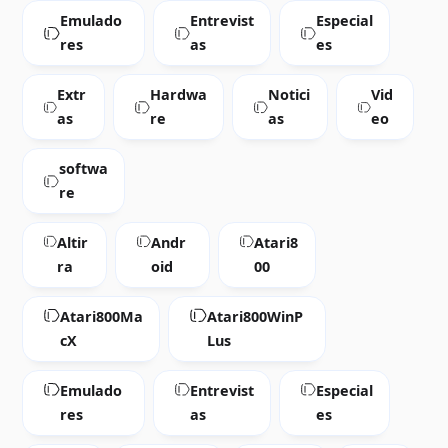
Emulado
Entrevist
Especial
res
as
es
Extr
Hardwa
Notici
Vid
as
re
as
eo
softwa
re
Altir
Andr
Atari8
ra
oid
00
Atari800Ma
Atari800WinP
cX
Lus
Emulado
Entrevist
Especial
res
as
es