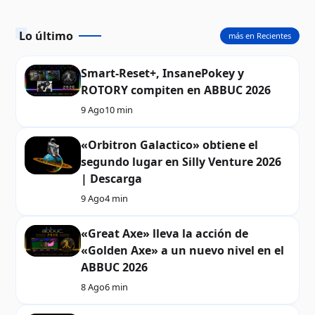
Lo último
más en Recientes
Smart-Reset+, InsanePokey y
ROTORY compiten en ABBUC 2026
9 Ago
10 min
«Orbitron Galactico» obtiene el
segundo lugar en Silly Venture 2026
| Descarga
9 Ago
4 min
«Great Axe» lleva la acción de
«Golden Axe» a un nuevo nivel en el
ABBUC 2026
8 Ago
6 min