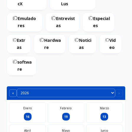
cX
Lus
Emulado
Entrevist
Especial
res
as
es
Extr
Hardwa
Notici
Vid
as
re
as
eo
softwa
re
‹
›
Enero
Febrero
Marzo
16
19
13
Abril
Mayo
Junio