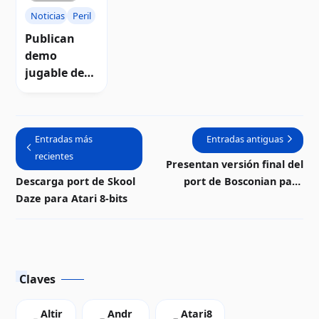
Noticias
Peril
Publican
demo
jugable de
PERIL para
computador
as Atari
Entradas más
Entradas antiguas
recientes
Presentan versión final del
Descarga port de Skool
port de Bosconian para
Daze para Atari 8-bits
Atari 8-bits
Claves
Altir
Andr
Atari8