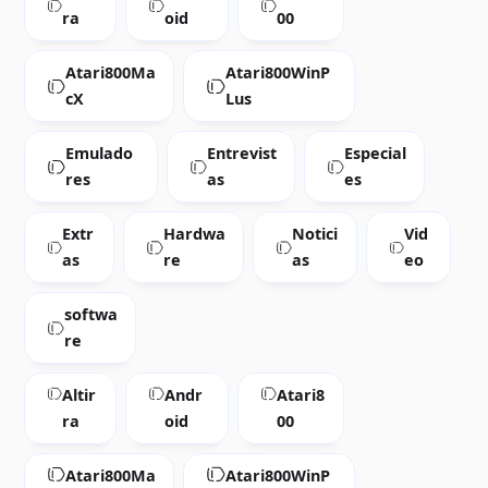
ra
oid
00
Atari800Ma
Atari800WinP
cX
Lus
Emulado
Entrevist
Especial
res
as
es
Extr
Hardwa
Notici
Vid
as
re
as
eo
softwa
re
Altir
Andr
Atari8
ra
oid
00
Atari800Ma
Atari800WinP