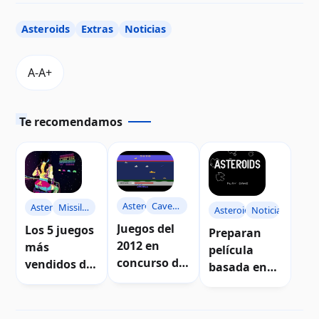
Asteroids
Extras
Noticias
Te recomendamos
Asteroids
Caverns
Asteroids
Missile
Asteroids
Noticias
of
Command
Juegos del
Los 5 juegos
Preparan
Mars
2012 en
más
película
concurso de
vendidos de
basada en
puntajes
Atari
clásico juego
Atari 8-bits
Asteroids