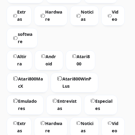
Extr
Hardwa
Notici
Vid
as
re
as
eo
softwa
re
Altir
Andr
Atari8
ra
oid
00
Atari800Ma
Atari800WinP
cX
Lus
Emulado
Entrevist
Especial
res
as
es
Extr
Hardwa
Notici
Vid
as
re
as
eo