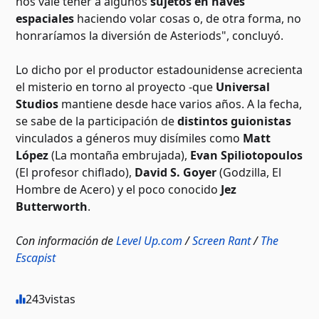
nos vale tener a algunos
sujetos en naves
espaciales
haciendo volar cosas o, de otra forma, no
honraríamos la diversión de Asteriods", concluyó.
Lo dicho por el productor estadounidense acrecienta
el misterio en torno al proyecto -que
Universal
Studios
mantiene desde hace varios años. A la fecha,
se sabe de la participación de
distintos guionistas
vinculados a géneros muy disímiles como
Matt
López
(La montaña embrujada),
Evan Spiliotopoulos
(El profesor chiflado),
David S. Goyer
(Godzilla, El
Hombre de Acero) y el poco conocido
Jez
Butterworth
.
Con información de
Level Up.com
/
Screen Rant
/
The
Escapist
243
vistas