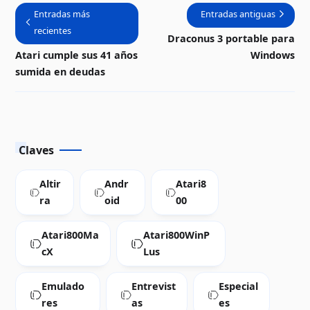
Entradas más
Entradas antiguas
recientes
Draconus 3 portable para
Atari cumple sus 41 años
Windows
sumida en deudas
Claves
Altir
Andr
Atari8
ra
oid
00
Atari800Ma
Atari800WinP
cX
Lus
Emulado
Entrevist
Especial
res
as
es