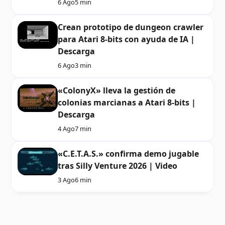
6 Ago
5 min
Crean prototipo de dungeon crawler
para Atari 8-bits con ayuda de IA |
Descarga
6 Ago
3 min
«ColonyX» lleva la gestión de
colonias marcianas a Atari 8-bits |
Descarga
4 Ago
7 min
«C.E.T.A.S.» confirma demo jugable
tras Silly Venture 2026 | Video
3 Ago
6 min