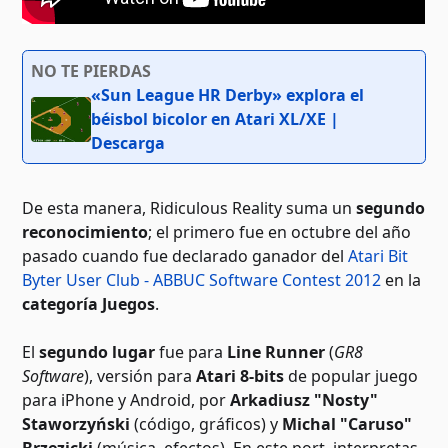
NO TE PIERDAS
«Sun League HR Derby» explora el
béisbol bicolor en Atari XL/XE |
Descarga
De esta manera, Ridiculous Reality suma un
segundo
reconocimiento
; el primero fue en octubre del año
pasado cuando fue declarado ganador del
Atari Bit
Byter User Club - ABBUC Software Contest 2012
en la
categoría Juegos
.
El
segundo lugar
fue para
Line Runner
(
GR8
Software
), versión para
Atari 8-bits
de popular juego
para iPhone y Android, por
Arkadiusz "Nosty"
Staworzyński
(código, gráficos) y
Michal "Caruso"