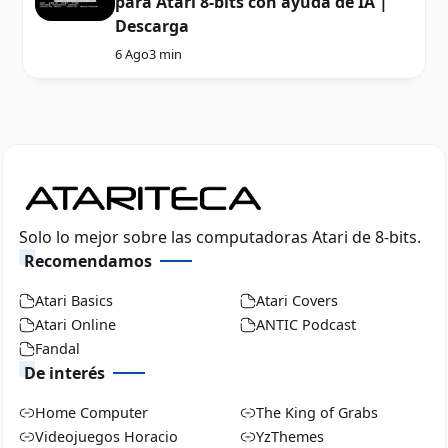
para Atari 8-bits con ayuda de IA |
Descarga
6 Ago
3 min
Solo lo mejor sobre las computadoras Atari de 8-bits.
Recomendamos
Atari Basics
Atari Covers
Atari Online
ANTIC Podcast
Fandal
De interés
Home Computer
The King of Grabs
Videojuegos Horacio
YzThemes