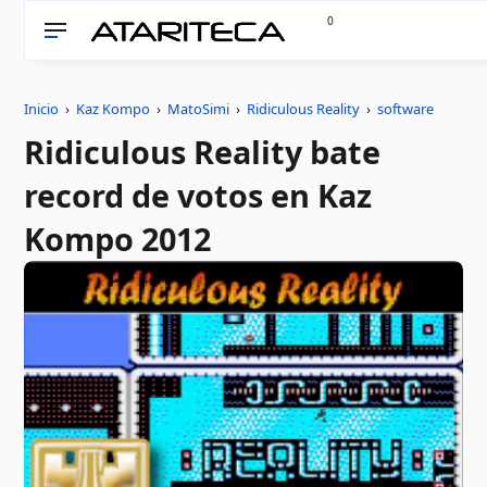
0
Inicio
›
Kaz Kompo
›
MatoSimi
›
Ridiculous Reality
›
software
Ridiculous Reality bate
record de votos en Kaz
Kompo 2012