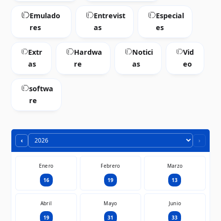
Emulado
Entrevist
Especial
res
as
es
Extr
Hardwa
Notici
Vid
as
re
as
eo
softwa
re
‹
›
Enero
Febrero
Marzo
16
19
13
Abril
Mayo
Junio
19
31
33