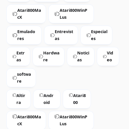
Atari800Ma
Atari800WinP
cX
Lus
Emulado
Entrevist
Especial
res
as
es
Extr
Hardwa
Notici
Vid
as
re
as
eo
softwa
re
Altir
Andr
Atari8
ra
oid
00
Atari800Ma
Atari800WinP
cX
Lus