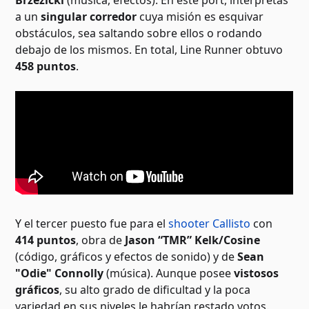
Brzezicki
(música, efectos). En este port, interpretas
a un
singular corredor
cuya misión es esquivar
obstáculos, sea saltando sobre ellos o rodando
debajo de los mismos. En total, Line Runner obtuvo
458 puntos
.
Y el tercer puesto fue para el
shooter Callisto
con
414 puntos
, obra de
Jason “TMR” Kelk/Cosine
(código, gráficos y efectos de sonido) y de
Sean
"Odie" Connolly
(música). Aunque posee
vistosos
gráficos
, su alto grado de dificultad y la poca
variedad en sus niveles le habrían restado votos.