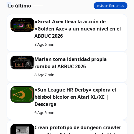
Lo último
más en Recientes
«Great Axe» lleva la acción de
«Golden Axe» a un nuevo nivel en el
ABBUC 2026
8 Ago
6 min
Marian toma identidad propia
rumbo al ABBUC 2026
8 Ago
7 min
«Sun League HR Derby» explora el
béisbol bicolor en Atari XL/XE |
Descarga
6 Ago
5 min
Crean prototipo de dungeon crawler