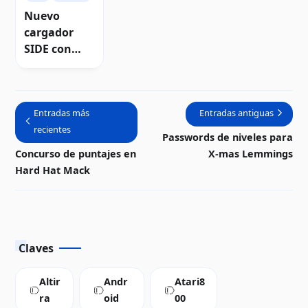
Nuevo
cargador
SIDE con
gestor de
discos
flexibles
Entradas más
Entradas antiguas
corriendo
recientes
uFlash |
Passwords de niveles para
Video
Concurso de puntajes en
X-mas Lemmings
Hard Hat Mack
Claves
Altir
Andr
Atari8
ra
oid
00