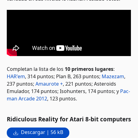
Completan la lista de los
10 primeros lugares
:
HAR'em
, 314 puntos; Plan B, 263 puntos;
Mazezam
,
237 puntos;
Amaurote +
, 221 puntos; Asteroids
Emulador, 174 puntos; Isohunters, 174 puntos; y
Pac-
man Arcade 2012
, 123 puntos.
Ridiculous Reality for Atari 8-bit computers
Descargar | 56 kB