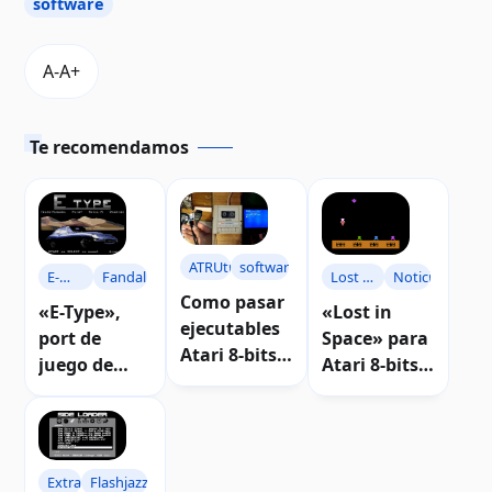
software
Te recomendamos
ATRUtil
software
E-
Fandal
Lost in
Noticias
Como pasar
Type
Space
«E-Type»,
«Lost in
ejecutables
port de
Space» para
Atari 8-bits
juego de
Atari 8-bits |
en formato
BBC micro
Descarga
XEX a cinta
para Atari 8-
bits |
Descarga
Extras
Flashjazzcat