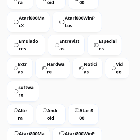
ra
oid
00
Atari800Ma
Atari800WinP
cX
Lus
Emulado
Entrevist
Especial
res
as
es
Extr
Hardwa
Notici
Vid
as
re
as
eo
softwa
re
Altir
Andr
Atari8
ra
oid
00
Atari800Ma
Atari800WinP