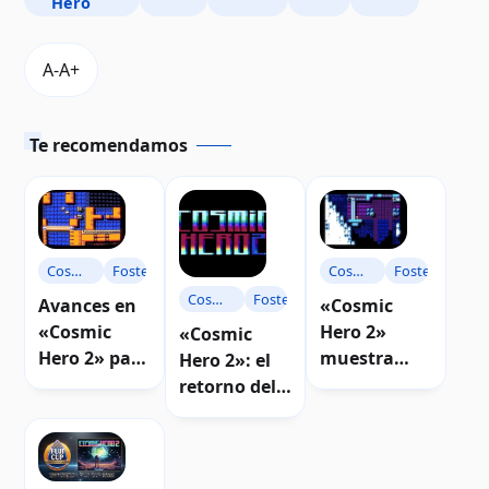
Hero
Te recomendamos
Cosmic
Foster
Cosmic
Foster
Hero
Hero
Cosmic
Foster
Avances en
«Cosmic
Hero
«Cosmic
Hero 2»
«Cosmic
Hero 2» para
muestra
Hero 2»: el
Atari 8-bits |
avances y
retorno del
Video
nuevos
héroe en
mapas |
Atari 8-bits |
Video
Video