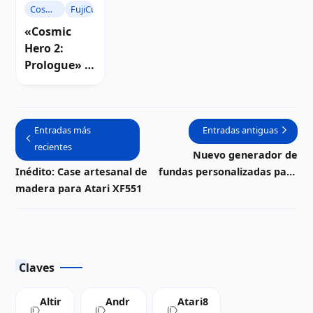
Cosmic
FujiCup
Hero
«Cosmic
Hero 2:
Prologue» se
corona
como
triunfador
Entradas más
Entradas antiguas
del FujiCup
recientes
2025
Nuevo generador de
Inédito: Case artesanal de
fundas personalizadas para
madera para Atari XF551
disquetes de 5,25 pulgadas
Claves
Altir
Andr
Atari8