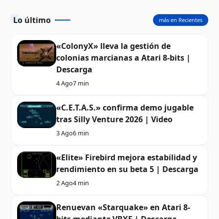
Lo último
más en Recientes
«ColonyX» lleva la gestión de
colonias marcianas a Atari 8-bits |
Descarga
4 Ago
7 min
«C.E.T.A.S.» confirma demo jugable
tras Silly Venture 2026 | Video
3 Ago
6 min
«Elite» Firebird mejora estabilidad y
rendimiento en su beta 5 | Descarga
2 Ago
4 min
Renuevan «Starquake» en Atari 8-