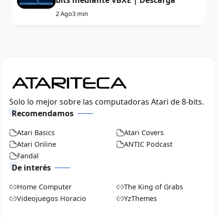
bits mediante VBXE | Descarga
2 Ago
3 min
Solo lo mejor sobre las computadoras Atari de 8-bits.
Recomendamos
Atari Basics
Atari Covers
Atari Online
ANTIC Podcast
Fandal
De interés
Home Computer
The King of Grabs
Videojuegos Horacio
YzThemes