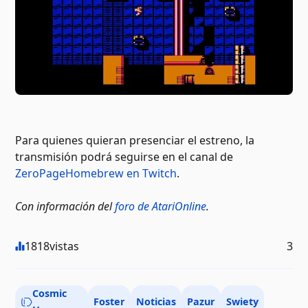
Para quienes quieran presenciar el estreno, la
transmisión podrá seguirse en el canal de
ZeroPageHomebrew en Twitch
.
Con información del
foro de AtariOnline
.
1818
vistas
3
Cosmic
Foster
Noticias
Pazur
Swiety