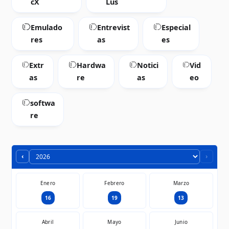
cX
Lus
Emulado
Entrevist
Especial
res
as
es
Extr
Hardwa
Notici
Vid
as
re
as
eo
softwa
re
‹
›
Enero
Febrero
Marzo
16
19
13
Abril
Mayo
Junio