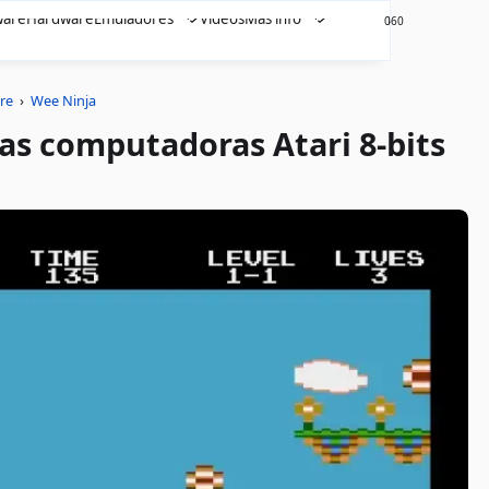
ware
Hardware
Emuladores
Videos
Más info
460
0
re
›
Wee Ninja
las computadoras Atari 8-bits