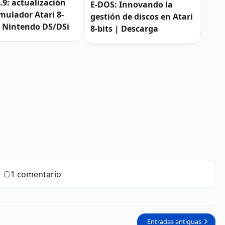
.9: actualización
E-DOS: Innovando la
mulador Atari 8-
gestión de discos en Atari
n Nintendo DS/DSi
8-bits | Descarga
1 comentario
Entradas antiguas