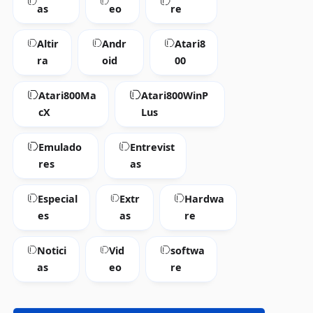
as
eo
re
Altir
Andr
Atari8
ra
oid
00
Atari800Ma
Atari800WinP
cX
Lus
Emulado
Entrevist
res
as
Especial
Extr
Hardwa
es
as
re
Notici
Vid
softwa
as
eo
re