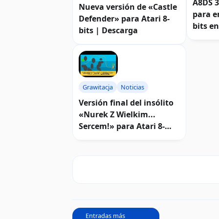
A8DS 3
Nueva versión de «Castle
para e
Defender» para Atari 8-
bits e
bits | Descarga
Grawitacja
Noticias
Versión final del insólito
«Nurek Z Wielkim...
Sercem!» para Atari 8-
bits| Descarga
Entradas más