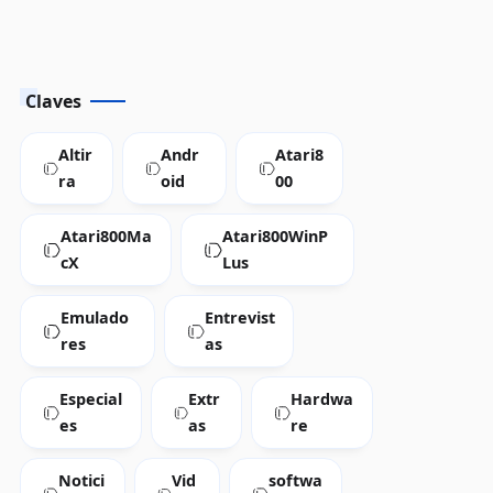
Claves
Altir
Andr
Atari8
ra
oid
00
Atari800Ma
Atari800WinP
cX
Lus
Emulado
Entrevist
res
as
Especial
Extr
Hardwa
es
as
re
Notici
Vid
softwa