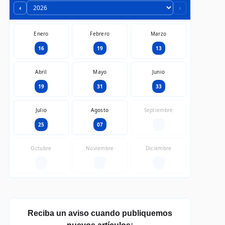
‹
›
Enero
Febrero
Marzo
16
19
13
Abril
Mayo
Junio
19
31
33
Julio
Agosto
Septiembre
25
07
—
Octubre
Noviembre
Diciembre
—
—
—
Reciba un aviso cuando publiquemos