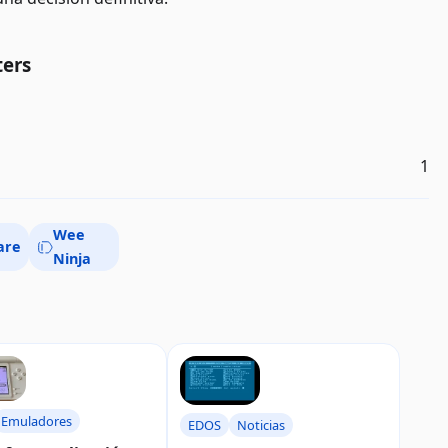
ters
1
Wee
are
Ninja
Emuladores
EDOS
Noticias