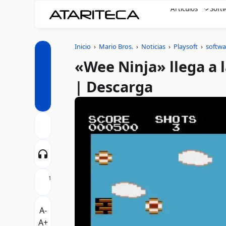
Artículos
Soft
Inicio
›
Mario Bros.
›
Noticias
›
Playsoft
›
softwa
«Wee Ninja» llega a 
| Descarga
1