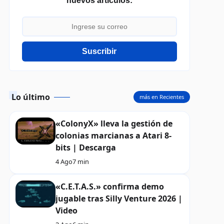
nuevos artículos:
Suscribir
Lo último
más en Recientes
«ColonyX» lleva la gestión de
colonias marcianas a Atari 8-
bits | Descarga
4 Ago
7 min
«C.E.T.A.S.» confirma demo
jugable tras Silly Venture 2026 |
Video