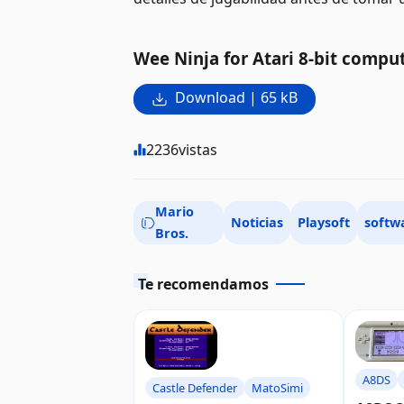
Wee Ninja for Atari 8-bit compu
Download | 65 kB
2236
vistas
Mario
Noticias
Playsoft
softw
Bros.
Te recomendamos
A8DS
Castle Defender
MatoSimi