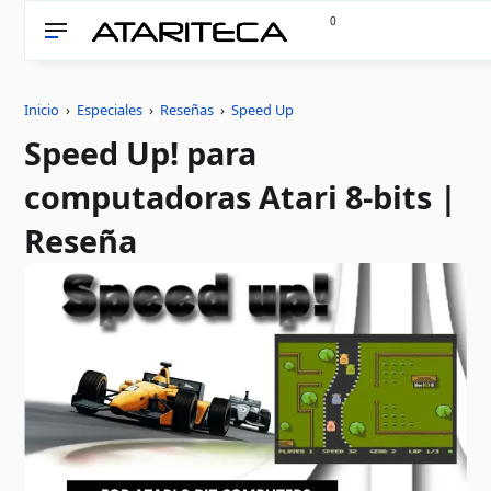
0
Inicio
›
Especiales
›
Reseñas
›
Speed Up
Speed Up! para
computadoras Atari 8-bits |
Reseña