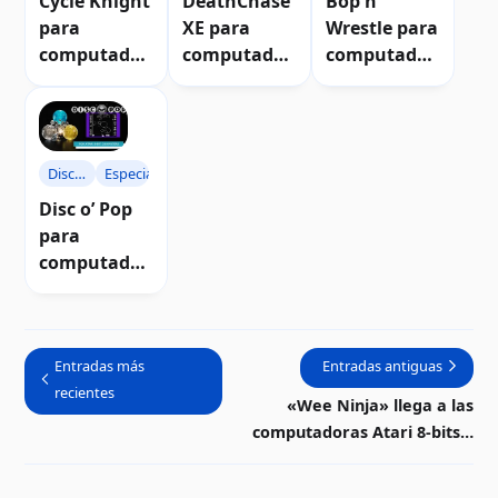
Cycle Knight
DeathChase
Bop'n
para
XE para
Wrestle para
computador
computador
computador
as Atari 8-
as Atari 8-
as AtariAtari
bits |
bits |
8-bits |
Análisis
Análisis
Reseña
Disc
Especiales
o’
Disc o’ Pop
Pop
para
computador
as Atari 8-
bits |
Análisis
Entradas más
Entradas antiguas
recientes
«Wee Ninja» llega a las
computadoras Atari 8-bits |
Descarga