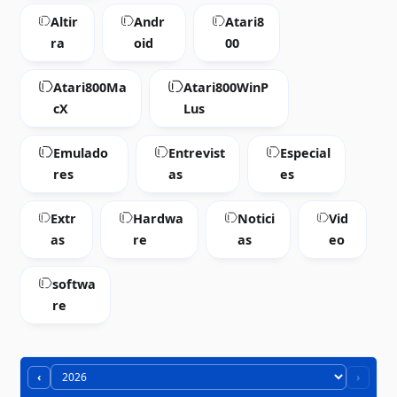
Altir
Andr
Atari8
ra
oid
00
Atari800Ma
Atari800WinP
cX
Lus
Emulado
Entrevist
Especial
res
as
es
Extr
Hardwa
Notici
Vid
as
re
as
eo
softwa
re
‹
›