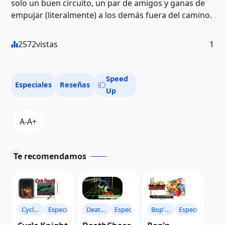
solo un buen circuito, un par de amigos y ganas de
empujar (literalmente) a los demás fuera del camino.
2572
vistas
1
Speed
Especiales
Reseñas
Up
Te recomendamos
Cycle
Especiales
DeathChase
Especiales
Bop'n
Especiales
Knight
XE
Wrestle