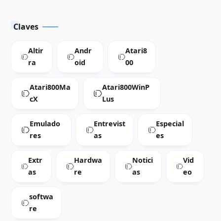
Claves
Altir
Andr
Atari8
ra
oid
00
Atari800Ma
Atari800WinP
cX
Lus
Emulado
Entrevist
Especial
res
as
es
Extr
Hardwa
Notici
Vid
as
re
as
eo
softwa
re