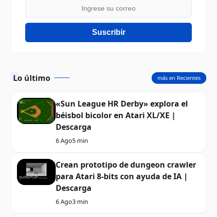
Suscribir
Lo último
más en Recientes
«Sun League HR Derby» explora el
béisbol bicolor en Atari XL/XE |
Descarga
6 Ago
5 min
Crean prototipo de dungeon crawler
para Atari 8-bits con ayuda de IA |
Descarga
6 Ago
3 min