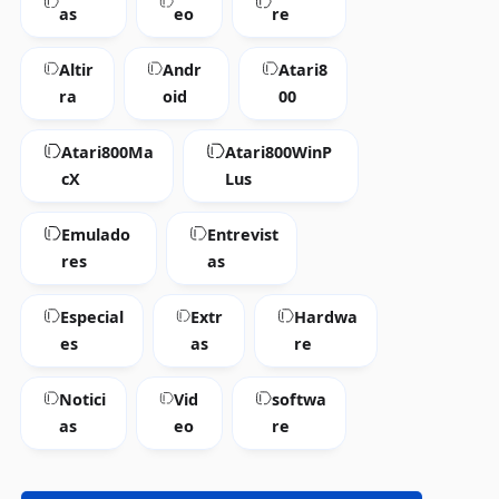
as
eo
re
Altir
Andr
Atari8
ra
oid
00
Atari800Ma
Atari800WinP
cX
Lus
Emulado
Entrevist
res
as
Especial
Extr
Hardwa
es
as
re
Notici
Vid
softwa
as
eo
re