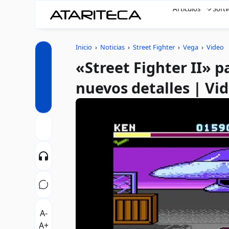
Artículos
Soft
Inicio
›
Noticias
›
Street Fighter
›
Vega
›
Video
«Street Fighter II» p
nuevos detalles | Vi