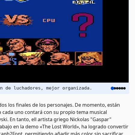
n de luchadores, mejor organizada.
dos los finales de los personajes. De momento, están
ro cada uno contará con su propio tema musical
i. En tanto, ell artista griego Nickolas "Gaspar"
rabajo en la demo «The Lost World», ha logrado convertir
ph2Font, permitiendo añadir más color sin sacrificar