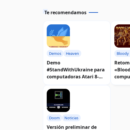
Te recomendamos
Demos
Heaven
Bloody 
Demo
Retoma
#StandWithUkraine para
«Blood
computadoras Atari 8-
comput
bits | Video
bits
Doom
Noticias
Versión preliminar de