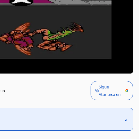
Sigue
min
Atariteca en
⌃