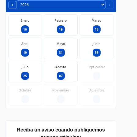
‹
›
Enero
Febrero
Marzo
16
19
13
Abril
Mayo
Junio
19
31
33
Julio
Agosto
Septiembre
25
07
—
Octubre
Noviembre
Diciembre
—
—
—
Reciba un aviso cuando publiquemos