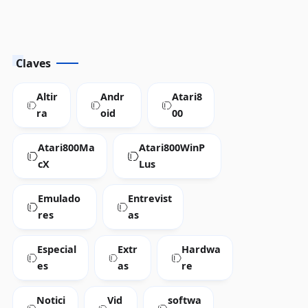
Claves
Altir
Andr
Atari8
ra
oid
00
Atari800Ma
Atari800WinP
cX
Lus
Emulado
Entrevist
res
as
Especial
Extr
Hardwa
es
as
re
Notici
Vid
softwa