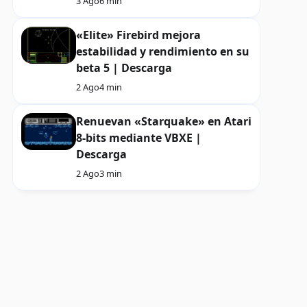
3 Ago
6 min
«Elite» Firebird mejora
estabilidad y rendimiento en su
beta 5 | Descarga
2 Ago
4 min
Renuevan «Starquake» en Atari
8-bits mediante VBXE |
Descarga
2 Ago
3 min