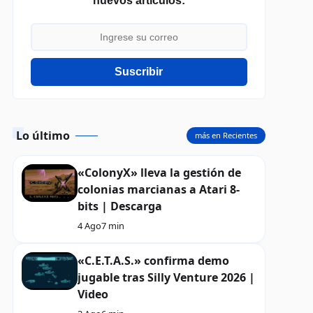
nuevos artículos:
Suscribir
Lo último
más en Recientes
«ColonyX» lleva la gestión de
colonias marcianas a Atari 8-
bits | Descarga
4 Ago
7 min
«C.E.T.A.S.» confirma demo
jugable tras Silly Venture 2026 |
Video