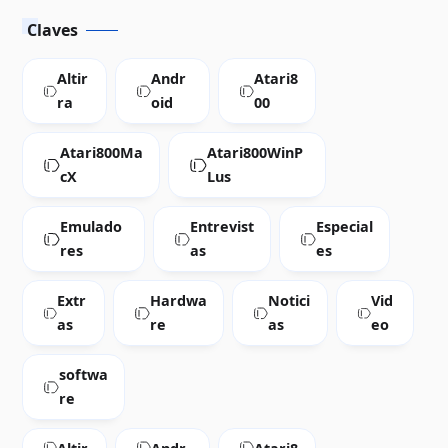
Claves
Altir
Andr
Atari8
ra
oid
00
Atari800Ma
Atari800WinP
cX
Lus
Emulado
Entrevist
Especial
res
as
es
Extr
Hardwa
Notici
Vid
as
re
as
eo
softwa
re