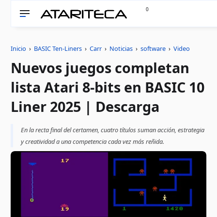
0
Inicio
›
BASIC Ten-Liners
›
Carr
›
Noticias
›
software
›
Video
Nuevos juegos completan
lista Atari 8-bits en BASIC 10
Liner 2025 | Descarga
En la recta final del certamen, cuatro títulos suman acción, estrategia
y creatividad a una competencia cada vez más reñida.