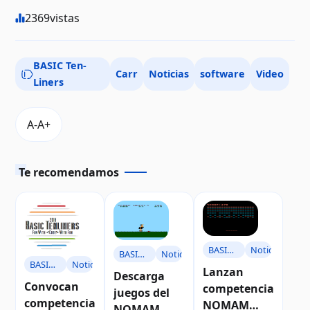
2369
vistas
BASIC Ten-
Carr
Noticias
software
Video
Liners
Te recomendamos
BASIC
Noticias
BASIC
Noticias
BASIC
Noticias
Ten-
Ten-
Lanzan
Descarga
Ten-
Liners
Convocan
Liners
competencia
juegos del
Liners
competencia
NOMAM
NOMAM