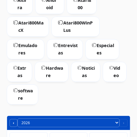
Altir
Andr
Atari8
ra
oid
00
Atari800Ma
Atari800WinP
cX
Lus
Emulado
Entrevist
Especial
res
as
es
Extr
Hardwa
Notici
Vid
as
re
as
eo
softwa
re
‹
›