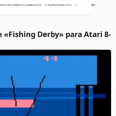
ware
Hardware
Emuladores
Videos
Más info
461
0
 «Fishing Derby» para Atari 8-