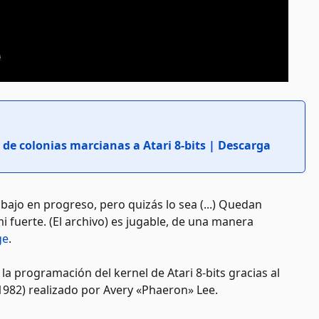
 de colonias marcianas a Atari 8-bits | Descarga
abajo en progreso, pero quizás lo sea (...) Quedan
 fuerte. (El archivo) es jugable, de una manera
ge
.
a programación del kernel de Atari 8-bits gracias al
1982) realizado por Avery «Phaeron» Lee.