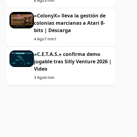
6 Ago
3 min
«ColonyX» lleva la gestión de
colonias marcianas a Atari 8-
bits | Descarga
4 Ago
7 min
1
«C.E.T.A.S.» confirma demo
jugable tras Silly Venture 2026 |
Video
3 Ago
6 min