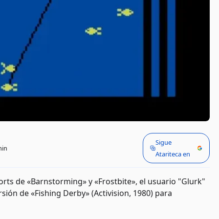
Sigue
min
Atariteca en
ts de «Barnstorming» y «Frostbite», el usuario "Glurk"
rsión de «Fishing Derby» (Activision, 1980) para