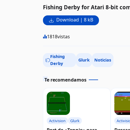
Fishing Derby for Atari 8-bit co
Download | 8 kB
1818
vistas
Fishing
Glurk
Noticias
Derby
Te recomendamos
Activision
Glurk
Activisi