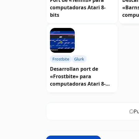
Port de «Tennis» para
Descar
computadoras Atari 8-
«Barn
bits
comput
bits
Frostbite
Glurk
Desarrollan port de
«Frostbite» para
computadoras Atari 8-
bits
Pu