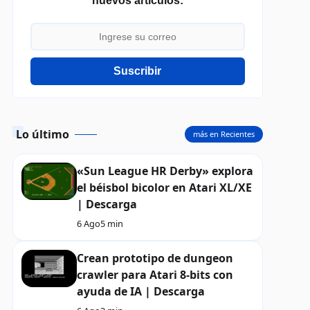
nuevos artículos:
Suscribir
Lo último
más en Recientes
«Sun League HR Derby» explora
el béisbol bicolor en Atari XL/XE
| Descarga
6 Ago
5 min
Crean prototipo de dungeon
crawler para Atari 8-bits con
ayuda de IA | Descarga