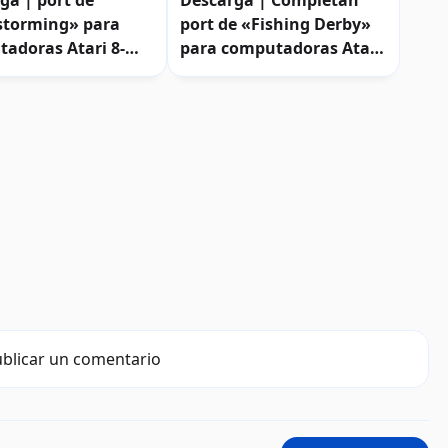
ga | port de
Descarga | Completan
storming» para
port de «Fishing Derby»
adoras Atari 8-
para computadoras Atari
8-bits
blicar un comentario