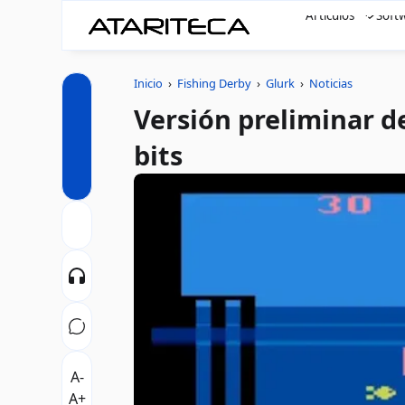
Artículos
Soft
Inicio
›
Fishing Derby
›
Glurk
›
Noticias
Versión preliminar de
bits