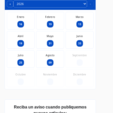
‹
›
Enero
Febrero
Marzo
16
19
13
Abril
Mayo
Junio
19
31
33
Julio
Agosto
Septiembre
25
09
—
Octubre
Noviembre
Diciembre
—
—
—
Reciba un aviso cuando publiquemos