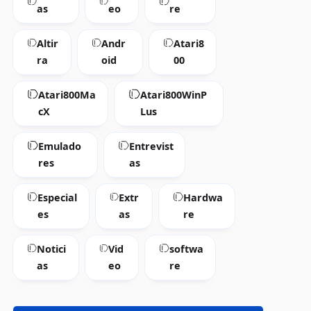
as
eo
re
Altir
Andr
Atari8
ra
oid
00
Atari800Ma
Atari800WinP
cX
Lus
Emulado
Entrevist
res
as
Especial
Extr
Hardwa
es
as
re
Notici
Vid
softwa
as
eo
re