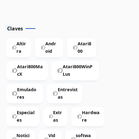
Claves
Altir
Andr
Atari8
ra
oid
00
Atari800Ma
Atari800WinP
cX
Lus
Emulado
Entrevist
res
as
Especial
Extr
Hardwa
es
as
re
Notici
Vid
softwa