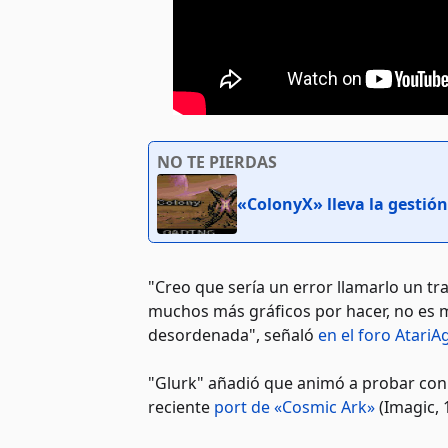
NO TE PIERDAS
«ColonyX» lleva la gestión
"Creo que sería un error llamarlo un tr
muchos más gráficos por hacer, no es mi
desordenada", señaló
en el foro AtariA
"Glurk" añadió que animó a probar con l
reciente
port de «Cosmic Ark»
(Imagic, 