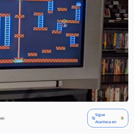
Sigue
min
Atariteca en