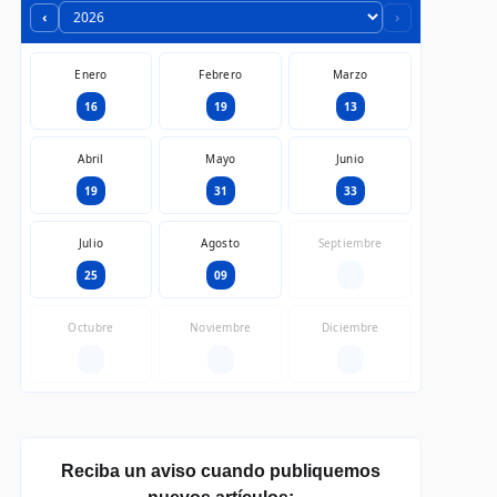
‹
›
Enero
Febrero
Marzo
16
19
13
Abril
Mayo
Junio
19
31
33
Julio
Agosto
Septiembre
25
09
—
Octubre
Noviembre
Diciembre
—
—
—
Reciba un aviso cuando publiquemos