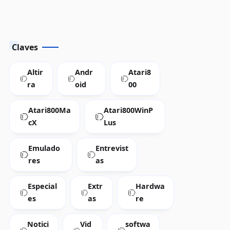
Claves
Altir
Andr
Atari8
ra
oid
00
Atari800Ma
Atari800WinP
cX
Lus
Emulado
Entrevist
res
as
Especial
Extr
Hardwa
es
as
re
Notici
Vid
softwa