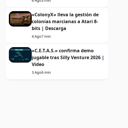
6 Ago
3 min
«ColonyX» lleva la gestión de
colonias marcianas a Atari 8-
bits | Descarga
4 Ago
7 min
«C.E.T.A.S.» confirma demo
jugable tras Silly Venture 2026 |
Video
3 Ago
6 min