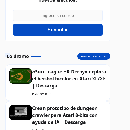
nuevos artículos:
Suscribir
Lo último
más en Recientes
«Sun League HR Derby» explora
el béisbol bicolor en Atari XL/XE
| Descarga
6 Ago
5 min
Crean prototipo de dungeon
crawler para Atari 8-bits con
ayuda de IA | Descarga