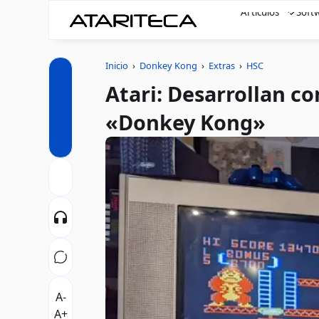
Artículos
Soft
Inicio
›
Donkey Kong
›
Extras
›
HSC
Atari: Desarrollan c
«Donkey Kong»