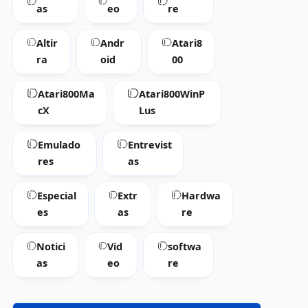
as
eo
re
Altir
Andr
Atari8
ra
oid
00
Atari800Ma
Atari800WinP
cX
Lus
Emulado
Entrevist
res
as
Especial
Extr
Hardwa
es
as
re
Notici
Vid
softwa
as
eo
re