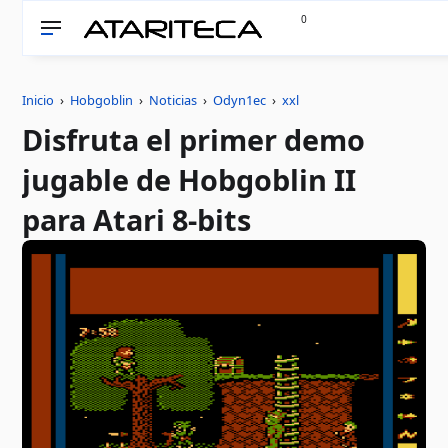
0
Inicio
›
Hobgoblin
›
Noticias
›
Odyn1ec
›
xxl
Disfruta el primer demo
jugable de Hobgoblin II
para Atari 8-bits