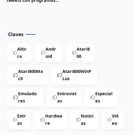
tweets con programas
ABBUC 2020
Atari en videos para
Twitter
Claves
Altir
Andr
Atari8
ra
oid
00
Atari800Ma
Atari800WinP
cX
Lus
Emulado
Entrevist
Especial
res
as
es
Extr
Hardwa
Notici
Vid
as
re
as
eo