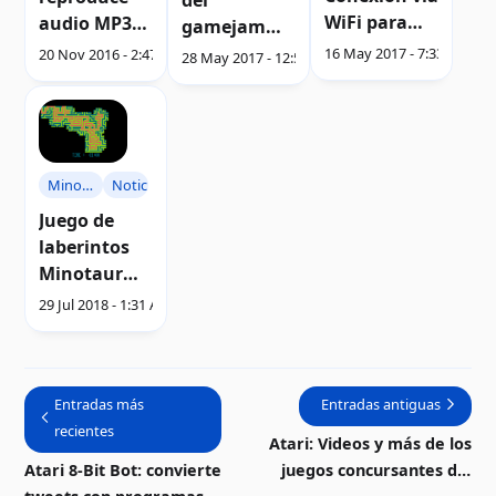
WiFi para
audio MP3
gamejam
computador
mediante
Grawitacja
16 May 2017 - 7:33 PM
20 Nov 2016 - 2:47 AM
28 May 2017 - 12:53 AM
as Atari 8-
SIO Cart
2017
bits | Videos
Minotaur
Noticias
16K
Juego de
laberintos
Minotaur
16K
29 Jul 2018 - 1:31 AM
Entradas más
Entradas antiguas
recientes
Atari: Videos y más de los
Atari 8-Bit Bot: convierte
juegos concursantes del