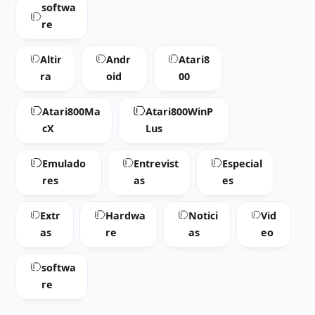
softwa
re
Altir
Andr
Atari8
ra
oid
00
Atari800Ma
Atari800WinP
cX
Lus
Emulado
Entrevist
Especial
res
as
es
Extr
Hardwa
Notici
Vid
as
re
as
eo
softwa
re