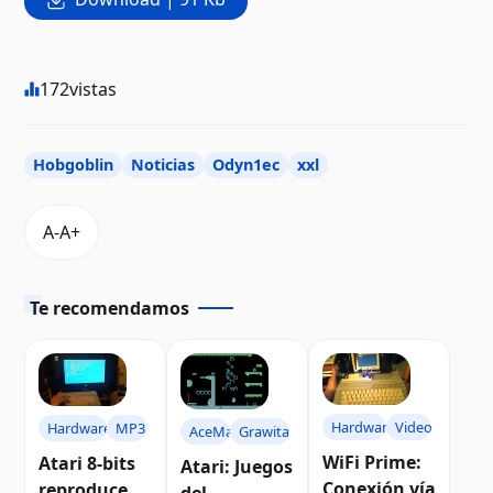
172
vistas
Hobgoblin
Noticias
Odyn1ec
xxl
Te recomendamos
Hardware
Video
Hardware
MP3
AceMan
Grawitacja
WiFi Prime:
Atari 8-bits
Atari: Juegos
Conexión vía
reproduce
del