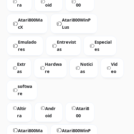
ra
oid
00
Atari800Ma
Atari800WinP
cX
Lus
Emulado
Entrevist
Especial
res
as
es
Extr
Hardwa
Notici
Vid
as
re
as
eo
softwa
re
Altir
Andr
Atari8
ra
oid
00
Atari800Ma
Atari800WinP