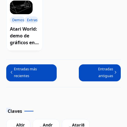
en versión
Mac
arcade
Demos
Extras
Atari World:
demo de
gráficos en
3D para
Atari
Entradas más
Entradas
recientes
antiguas
Claves
Altir
Andr
Atari8