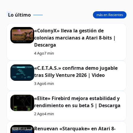
Lo último
más en Recientes
«ColonyX» lleva la gestión de
colonias marcianas a Atari 8-bits |
Descarga
4 Ago
7 min
«C.E.T.A.S.» confirma demo jugable
tras Silly Venture 2026 | Video
3 Ago
6 min
«Elite» Firebird mejora estabilidad y
rendimiento en su beta 5 | Descarga
2 Ago
4 min
Renuevan «Starquake» en Atari 8-