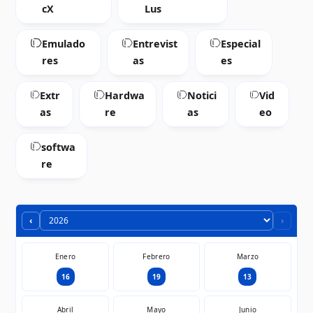
cX
Lus
Emulado
Entrevist
Especial
res
as
es
Extr
Hardwa
Notici
Vid
as
re
as
eo
softwa
re
‹
›
Enero
Febrero
Marzo
16
19
13
Abril
Mayo
Junio