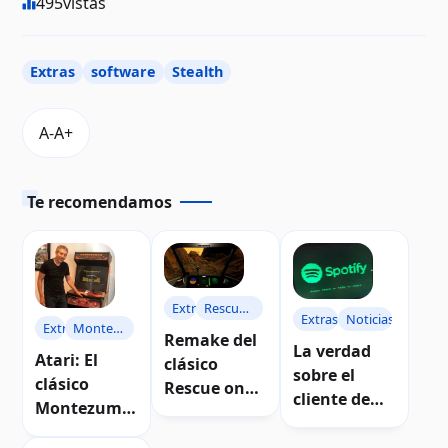
495
vistas
Extras
software
Stealth
Te recomendamos
Extras
Rescue
Extras
Noticias
Extras
Montezuma's
on
Remake del
La verdad
Revenge
Fractalus
Atari: El
clásico
sobre el
clásico
Rescue on
cliente de
Montezuma'
Fractalus
Spotify para
s Revenge!
para PC y
Atari