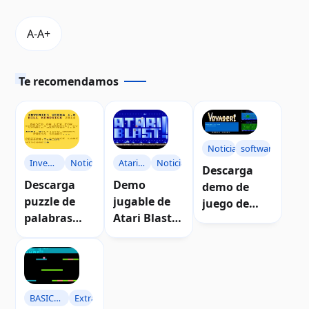
Te recomendamos
Noticias
software
Atari
Noticias
Invenies
Noticias
Descarga
BLAST
Verba
Demo
Descarga
demo de
jugable de
puzzle de
juego de
Atari Blast!
palabras
aventuras
con nuevos
Invenies
Voyager
niveles
Verba
BASIC
Extras