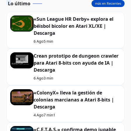
Lo último
más en Recientes
«Sun League HR Derby» explora el
béisbol bicolor en Atari XL/XE |
Descarga
6 Ago
5 min
Crean prototipo de dungeon crawler
para Atari 8-bits con ayuda de IA |
Descarga
6 Ago
3 min
«ColonyX» lleva la gestión de
colonias marcianas a Atari 8-bits |
Descarga
4 Ago
7 min
1
«C.E.T.A.S.» confirma demo jugable