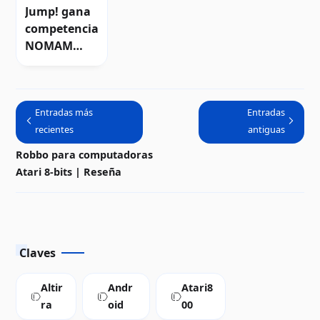
Ten-
Jump! gana
Liners
competencia
NOMAM
2014
Entradas más
Entradas
recientes
antiguas
Robbo para computadoras
Atari 8-bits | Reseña
Claves
Altir
Andr
Atari8
ra
oid
00