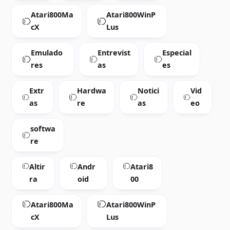
Atari800Ma
Atari800WinP
cX
Lus
Emulado
Entrevist
Especial
res
as
es
Extr
Hardwa
Notici
Vid
as
re
as
eo
softwa
re
Altir
Andr
Atari8
ra
oid
00
Atari800Ma
Atari800WinP
cX
Lus