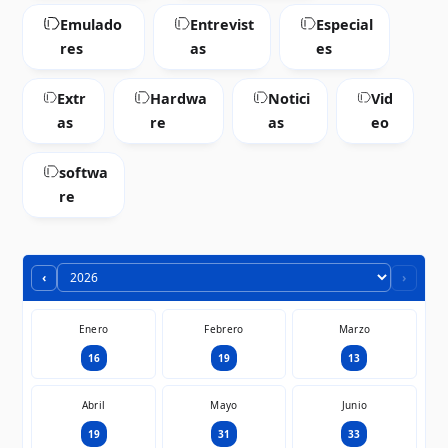
Emulado
Entrevist
Especial
res
as
es
Extr
Hardwa
Notici
Vid
as
re
as
eo
softwa
re
‹
›
Enero
Febrero
Marzo
16
19
13
Abril
Mayo
Junio
19
31
33