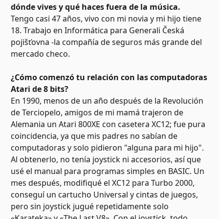
dónde vives y qué haces fuera de la música.
Tengo casi 47 años, vivo con mi novia y mi hijo tiene
18. Trabajo en Informática para Generali Česká
pojišťovna -la compañía de seguros más grande del
mercado checo.
¿Cómo comenzó tu relación con las computadoras
Atari de 8 bits?
En 1990, menos de un año después de la Revolución
de Terciopelo, amigos de mi mamá trajeron de
Alemania un Atari 800XE con casetera XC12; fue pura
coincidencia, ya que mis padres no sabían de
computadoras y solo pidieron "alguna para mi hijo".
Al obtenerlo, no tenía joystick ni accesorios, así que
usé el manual para programas simples en BASIC. Un
mes después, modifiqué el XC12 para Turbo 2000,
conseguí un cartucho Universal y cintas de juegos,
pero sin joystick jugué repetidamente solo
«Karateka» y «The Last V8». Con el joystick, todo