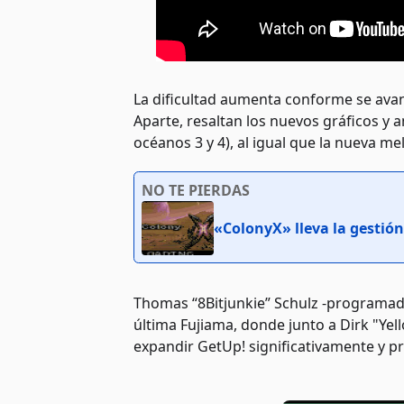
La dificultad aumenta conforme se avan
Aparte, resaltan los nuevos gráficos y
océanos 3 y 4), al igual que la nueva me
NO TE PIERDAS
«ColonyX» lleva la gestión
Thomas “8Bitjunkie” Schulz -programado
última Fujiama, donde junto a Dirk "Y
expandir GetUp! significativamente y p