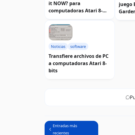
it NOW? para
juego 
computadoras Atari 8-
Garde
bits
Noticias
software
Transfiere archivos de PC
a computadoras Atari 8-
bits
Pu
Entradas más
recientes