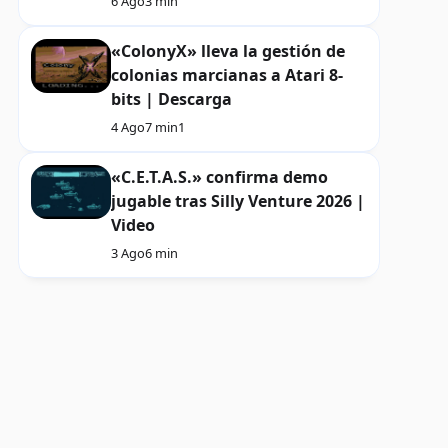
6 Ago
3 min
«ColonyX» lleva la gestión de
colonias marcianas a Atari 8-
bits | Descarga
4 Ago
7 min
1
«C.E.T.A.S.» confirma demo
jugable tras Silly Venture 2026 |
Video
3 Ago
6 min