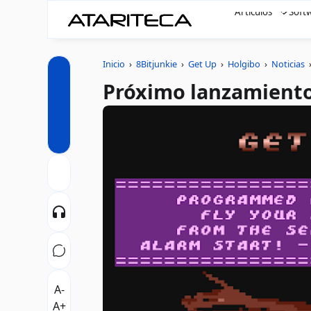
Artículos
Soft
Inicio
›
8Bitjunkie
›
Get Up
›
Holgibo
›
Noticias
Próximo lanzamiento 