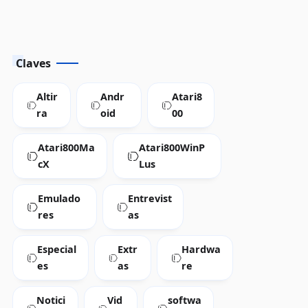
Claves
Altir
Andr
Atari8
ra
oid
00
Atari800Ma
Atari800WinP
cX
Lus
Emulado
Entrevist
res
as
Especial
Extr
Hardwa
es
as
re
Notici
Vid
softwa