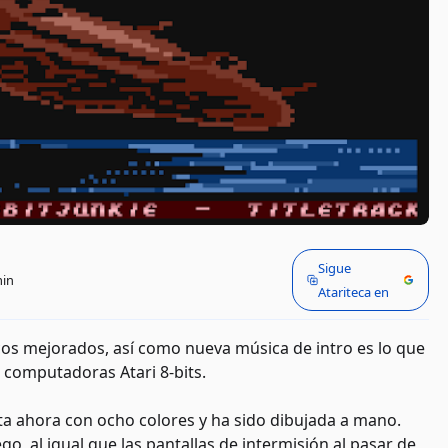
Sigue
min
Atariteca en
icos mejorados, así como nueva música de intro es lo que
s computadoras Atari 8-bits.
nta ahora con ocho colores y ha sido dibujada a mano.
o, al igual que las pantallas de intermisión al pasar de