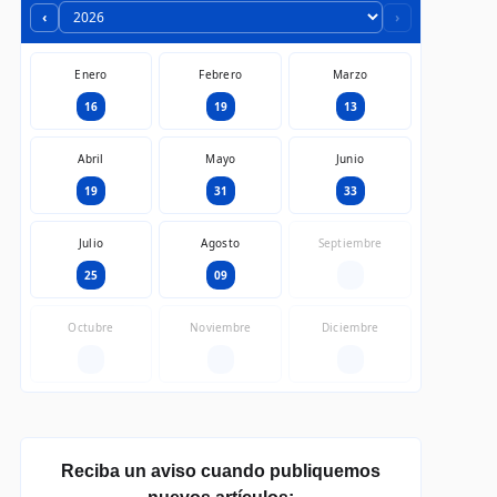
‹
›
Enero
Febrero
Marzo
16
19
13
Abril
Mayo
Junio
19
31
33
Julio
Agosto
Septiembre
25
09
—
Octubre
Noviembre
Diciembre
—
—
—
Reciba un aviso cuando publiquemos