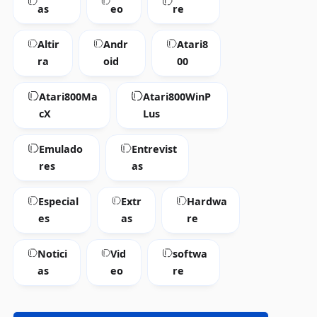
as
eo
re
Altir
Andr
Atari8
ra
oid
00
Atari800Ma
Atari800WinP
cX
Lus
Emulado
Entrevist
res
as
Especial
Extr
Hardwa
es
as
re
Notici
Vid
softwa
as
eo
re