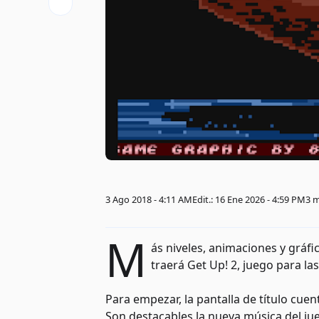
3 Ago 2018 - 4:11 AM
Edit.: 16 Ene 2026 - 4:59 PM
3 
M
ás niveles, animaciones y gráf
traerá Get Up! 2, juego para la
Para empezar, la pantalla de título cue
Son destacables la nueva música del jueg