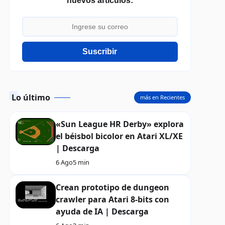
nuevos artículos:
Suscribir
Lo último
más en Recientes
«Sun League HR Derby» explora
el béisbol bicolor en Atari XL/XE
| Descarga
6 Ago
5 min
Crean prototipo de dungeon
crawler para Atari 8-bits con
ayuda de IA | Descarga