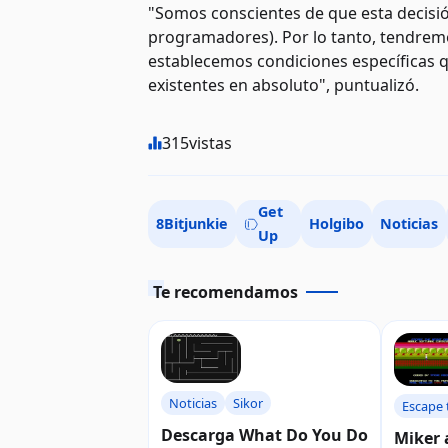
"Somos conscientes de que esta decisi
programadores). Por lo tanto, tendremos
establecemos condiciones específicas 
existentes en absoluto", puntualizó.
315
vistas
Get
8Bitjunkie
Holgibo
Noticias
Up
Te recomendamos
Noticias
Sikor
Escape 
Garden
Descarga What Do You Do
Miker 