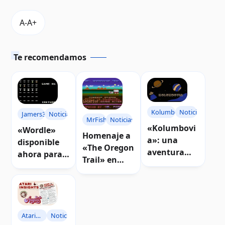
Te recomendamos
Kolumbovia
Noticias
Jamers303
Noticias
MrFish
Noticias
«Kolumbovi
«Wordle»
Homenaje a
a»: una
disponible
«The Oregon
aventura
ahora para
Trail» en
espacial en
Atari 8-bits
desarrollo
texto para
en dos
para Atari 8-
Atari 8-bits |
idiomas |
bits |
Descarga
Descarga
Descarga
Atari
Noticias