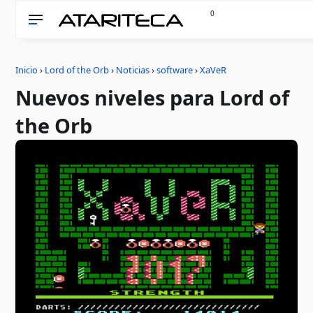
0
Inicio
›
Lord of the Orb
›
Noticias
›
software
›
XaVeR
Nuevos niveles para Lord of
the Orb