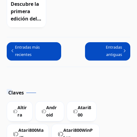
Insights
Descubre la
primera
edición del
boletín
digital Atari
Insights
Entradas más
Entradas
recientes
antiguas
Claves
Altir
Andr
Atari8
ra
oid
00
Atari800Ma
Atari800WinP