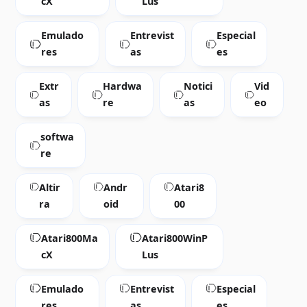
cX
Lus
Emulado
Entrevist
Especial
res
as
es
Extr
Hardwa
Notici
Vid
as
re
as
eo
softwa
re
Altir
Andr
Atari8
ra
oid
00
Atari800Ma
Atari800WinP
cX
Lus
Emulado
Entrevist
Especial
res
as
es