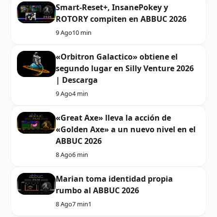
Smart-Reset+, InsanePokey y
ROTORY compiten en ABBUC 2026
9 Ago
10 min
«Orbitron Galactico» obtiene el
segundo lugar en Silly Venture 2026
| Descarga
9 Ago
4 min
«Great Axe» lleva la acción de
«Golden Axe» a un nuevo nivel en el
ABBUC 2026
8 Ago
6 min
Marian toma identidad propia
rumbo al ABBUC 2026
8 Ago
7 min
1