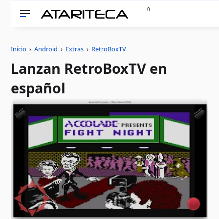
0
Inicio
›
Android
›
Extras
›
RetroBoxTV
Lanzan RetroBoxTV en
español