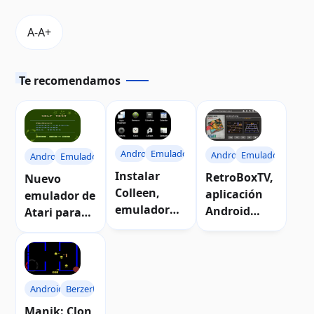
Te recomendamos
Android
Emuladores
Android
Emuladores
Android
Emuladores
Instalar
RetroBoxTV,
Nuevo
Colleen,
aplicación
emulador de
emulador
Android
Atari para
Atari para
para emular
Android
Android
juegos
clásicos
Android
Berzerk
Manik: Clon