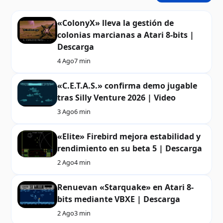
«ColonyX» lleva la gestión de
colonias marcianas a Atari 8-bits |
Descarga
4 Ago
7 min
«C.E.T.A.S.» confirma demo jugable
tras Silly Venture 2026 | Video
3 Ago
6 min
«Elite» Firebird mejora estabilidad y
rendimiento en su beta 5 | Descarga
2 Ago
4 min
Renuevan «Starquake» en Atari 8-
bits mediante VBXE | Descarga
2 Ago
3 min