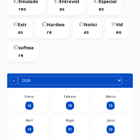
Emulado
Entrevist
Especial
res
as
es
Extr
Hardwa
Notici
Vid
as
re
as
eo
softwa
re
‹
›
Enero
Febrero
Marzo
16
19
13
Abril
Mayo
Junio
19
31
33