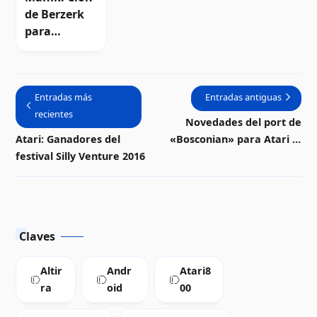
de Berzerk
para
Android
Entradas más
Entradas antiguas
recientes
Novedades del port de
Atari: Ganadores del
«Bosconian» para Atari 8-
festival Silly Venture 2016
bits | Descarga
Claves
Altir
Andr
Atari8
ra
oid
00