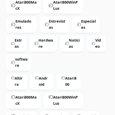
Atari800Ma
Atari800WinP
cX
Lus
Emulado
Entrevist
Especial
res
as
es
Extr
Hardwa
Notici
Vid
as
re
as
eo
softwa
re
Altir
Andr
Atari8
ra
oid
00
Atari800Ma
Atari800WinP
cX
Lus