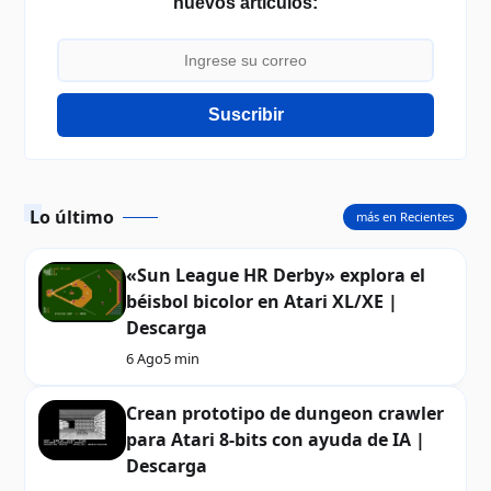
nuevos artículos:
Suscribir
Lo último
más en Recientes
«Sun League HR Derby» explora el
béisbol bicolor en Atari XL/XE |
Descarga
6 Ago
5 min
Crean prototipo de dungeon crawler
para Atari 8-bits con ayuda de IA |
Descarga