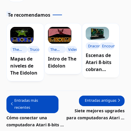
Te recomendamos
Draconus
Encounter
The
Video
The
Trucos
Escenas de
Eidolon
Eidolon
Intro de The
Mapas de
Atari 8-bits
Eidolon
niveles de
cobran
The Eidolon
volumen en
dioramas
digitales 3D
Entradas más
Entradas antiguas
recientes
Siete mejores upgrades
Cómo conectar una
para computadoras Atari 8-
computadora Atari 8-bits a
bits | Video