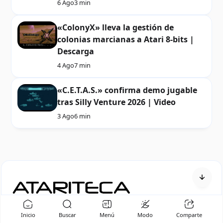
6 Ago
3 min
«ColonyX» lleva la gestión de
colonias marcianas a Atari 8-bits |
Descarga
4 Ago
7 min
«C.E.T.A.S.» confirma demo jugable
tras Silly Venture 2026 | Video
3 Ago
6 min
Solo lo mejor sobre las computadoras Atari de 8-bits.
Inicio
Buscar
Menú
Modo
Comparte
Recomendamos