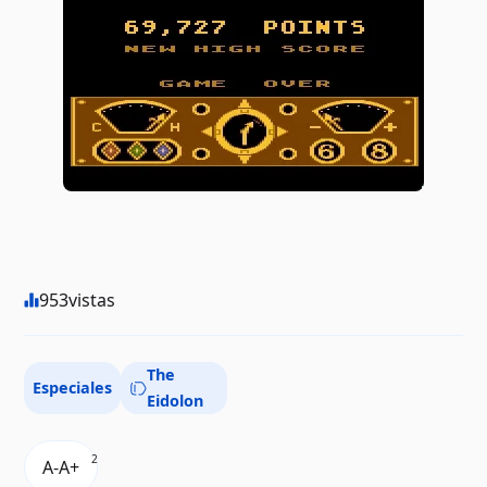
953
vistas
The
Especiales
Eidolon
2