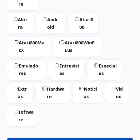
re
Altir
Andr
Atari8
ra
oid
00
Atari800Ma
Atari800WinP
cX
Lus
Emulado
Entrevist
Especial
res
as
es
Extr
Hardwa
Notici
Vid
as
re
as
eo
softwa
re