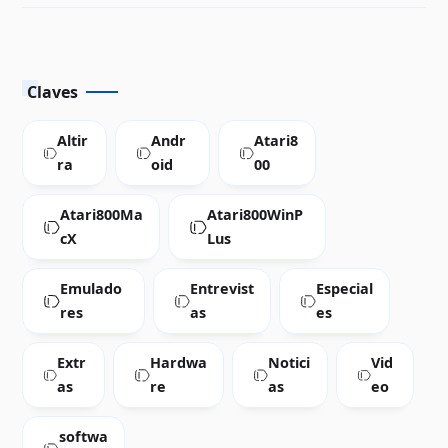
una PC mediante SIO2PC
Claves
Altir
Andr
Atari8
ra
oid
00
Atari800Ma
Atari800WinP
cX
Lus
Emulado
Entrevist
Especial
res
as
es
Extr
Hardwa
Notici
Vid
as
re
as
eo
softwa