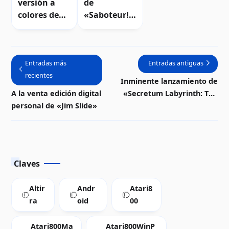
versión a
de
colores de
«Saboteur!»
«Saboteur!»
para Atari 8-
para Atari 8-
bits |
bits |
Descarga
Descarga
Entradas más
Entradas antiguas
recientes
Inminente lanzamiento de
A la venta edición digital
«Secretum Labyrinth: The
personal de «Jim Slide»
Legend» en cartucho para
Atari 8-bits | Video
Claves
Altir
Andr
Atari8
ra
oid
00
Atari800Ma
Atari800WinP