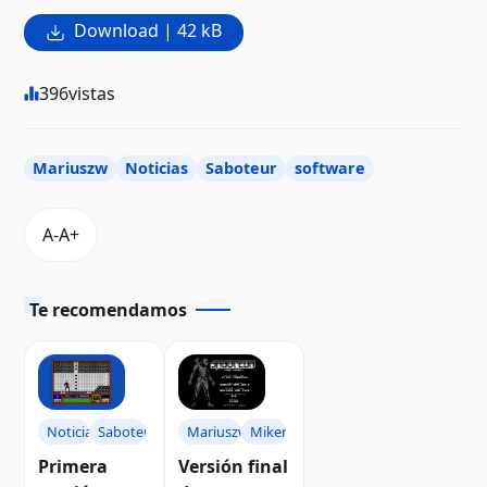
Download | 42 kB
396
vistas
Mariuszw
Noticias
Saboteur
software
Te recomendamos
Noticias
Saboteur
Mariuszw
Miker
Primera
Versión final