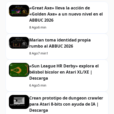
«Great Axe» lleva la acción de
«Golden Axe» a un nuevo nivel en el
ABBUC 2026
8 Ago
6 min
Marian toma identidad propia
rumbo al ABBUC 2026
8 Ago
7 min
1
«Sun League HR Derby» explora el
béisbol bicolor en Atari XL/XE |
Descarga
6 Ago
5 min
Crean prototipo de dungeon crawler
para Atari 8-bits con ayuda de IA |
Descarga