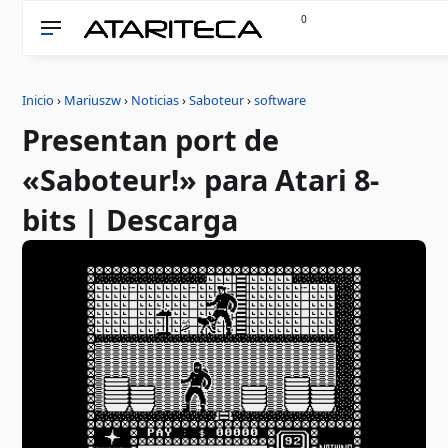
0
Inicio
›
Mariuszw
›
Noticias
›
Saboteur
›
software
Presentan port de
«Saboteur!» para Atari 8-
bits | Descarga