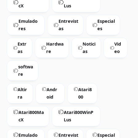
cX
Lus
Emulado
Entrevist
Especial
res
as
es
Extr
Hardwa
Notici
Vid
as
re
as
eo
softwa
re
Altir
Andr
Atari8
ra
oid
00
Atari800Ma
Atari800WinP
cX
Lus
Emulado
Entrevist
Especial