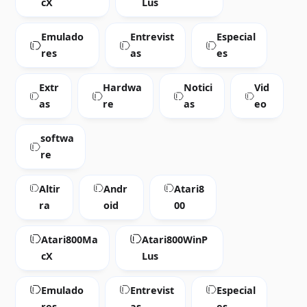
cX
Lus
Emulado
Entrevist
Especial
res
as
es
Extr
Hardwa
Notici
Vid
as
re
as
eo
softwa
re
Altir
Andr
Atari8
ra
oid
00
Atari800Ma
Atari800WinP
cX
Lus
Emulado
Entrevist
Especial
res
as
es