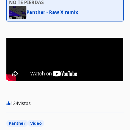
NO TE PIERDAS
Panther - Raw X remix
124
vistas
Panther
Video