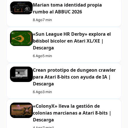
Marian toma identidad propia
rumbo al ABBUC 2026
8 Ago
7 min
«Sun League HR Derby» explora el
béisbol bicolor en Atari XL/XE |
Descarga
6 Ago
5 min
Crean prototipo de dungeon crawler
para Atari 8-bits con ayuda de IA |
Descarga
6 Ago
3 min
«ColonyX» lleva la gestión de
colonias marcianas a Atari 8-bits |
Descarga
4 Ago
7 min
1