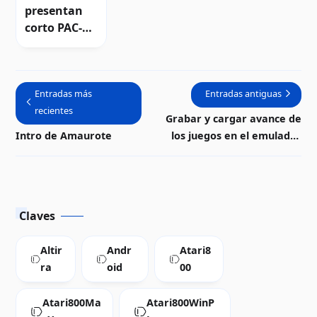
presentan
corto PAC-
MAN The
Movie
Entradas más
Entradas antiguas
recientes
Grabar y cargar avance de
Intro de Amaurote
los juegos en el emulador
Atari800Win PLus 2.7
Claves
Altir
Andr
Atari8
ra
oid
00
Atari800Ma
Atari800WinP