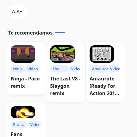
Te recomendamos
Ninja
Video
The
Video
Amaurote
Video
Last V8
Ninja - Paco
The Last V8 -
Amaurote
remix
Slaygon
(Ready For
remix
Action 2010
remix)
Pac-
Video
Man
Fans