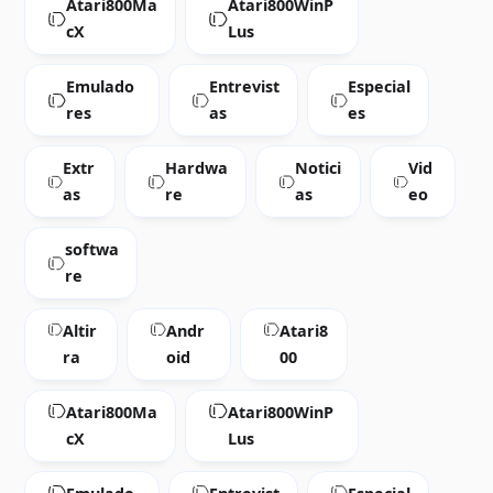
Atari800Ma
Atari800WinP
cX
Lus
Emulado
Entrevist
Especial
res
as
es
Extr
Hardwa
Notici
Vid
as
re
as
eo
softwa
re
Altir
Andr
Atari8
ra
oid
00
Atari800Ma
Atari800WinP
cX
Lus