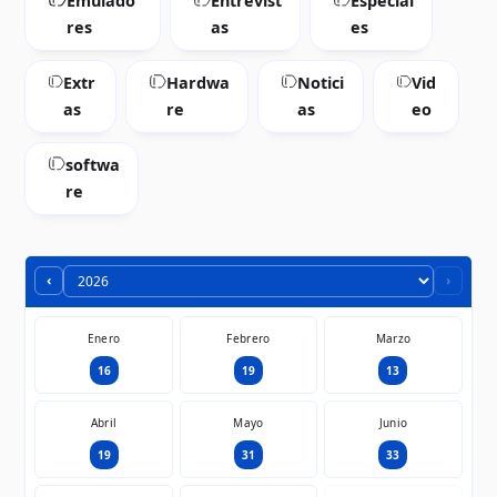
Emulado
Entrevist
Especial
res
as
es
Extr
Hardwa
Notici
Vid
as
re
as
eo
softwa
re
‹
›
Enero
Febrero
Marzo
16
19
13
Abril
Mayo
Junio
19
31
33