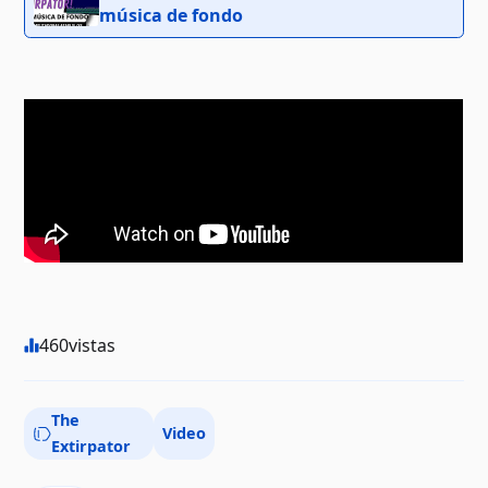
música de fondo
460
vistas
The
Video
Extirpator