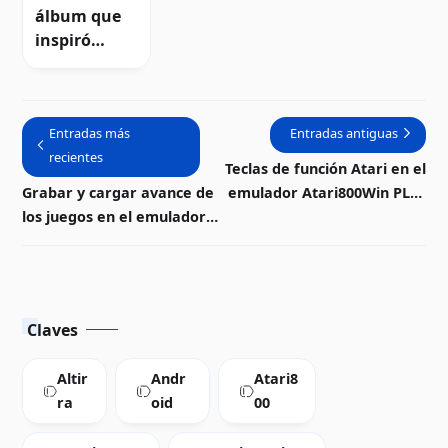
álbum que
inspiró
Thalamusik
Entradas más
Entradas antiguas
recientes
Teclas de función Atari en el
Grabar y cargar avance de
emulador Atari800Win PLus
los juegos en el emulador
2.7
Atari800Win PLus 2.7
Claves
Altir
Andr
Atari8
ra
oid
00