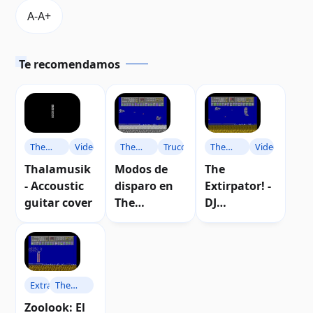
Te recomendamos
The
Video
The
Trucos
The
Video
Extirpator
Extirpator
Extirpator
Thalamusik
Modos de
The
- Accoustic
disparo en
Extirpator! -
guitar cover
The
DJ
Extirpator!
Techmachin
e´s Synth
Remix
Extras
The
Extirpator
Zoolook: El