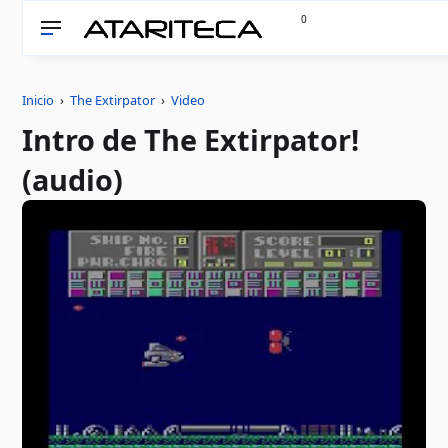
0
Inicio
›
The Extirpator
›
Video
Intro de The Extirpator!
(audio)