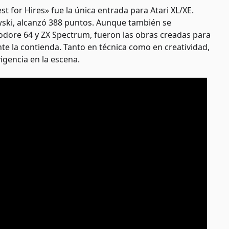
t for Hires» fue la única entrada para Atari XL/XE.
ski, alcanzó 388 puntos. Aunque también se
ore 64 y ZX Spectrum, fueron las obras creadas para
te la contienda. Tanto en técnica como en creatividad,
igencia en la escena.