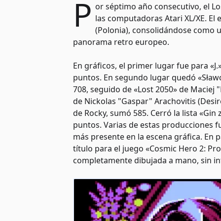
P
or séptimo año consecutivo, el L
las computadoras Atari XL/XE. El e
(Polonia), consolidándose como u
panorama retro europeo.
En gráficos, el primer lugar fue para «
puntos. En segundo lugar quedó «Sławo
708, seguido de «Lost 2050» de Maciej
de Nickolas "Gaspar" Arachovitis (Desi
de Rocky, sumó 585. Cerró la lista «Gin
puntos. Varias de estas producciones 
más presente en la escena gráfica. En 
título para el juego «Cosmic Hero 2: P
completamente dibujada a mano, sin int