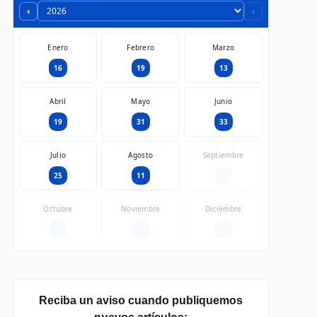
‹
›
Enero
Febrero
Marzo
16
19
13
Abril
Mayo
Junio
19
31
33
Julio
Agosto
Septiembre
25
11
—
Octubre
Noviembre
Diciembre
—
—
—
Reciba un aviso cuando publiquemos