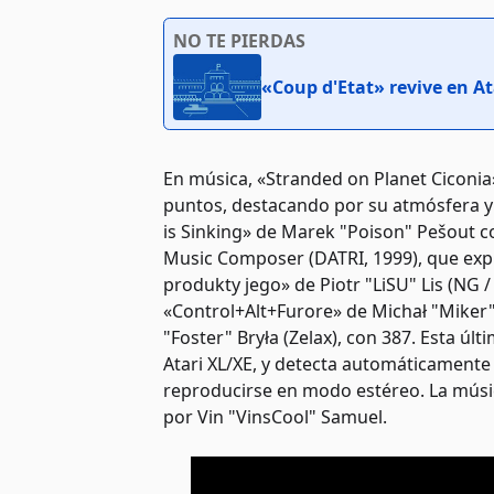
NO TE PIERDAS
«Coup d'Etat» revive en At
En música, «Stranded on Planet Cicon
puntos, destacando por su atmósfera y 
is Sinking» de Marek "Poison" Pešout 
Music Composer (DATRI, 1999), que expl
produkty jego» de Piotr "LiSU" Lis (NG 
«Control+Alt+Furore» de Michał "Miker" 
"Foster" Bryła (Zelax), con 387. Esta ú
Atari XL/XE, y detecta automáticamente
reproducirse en modo estéreo. La músi
por Vin "VinsCool" Samuel.