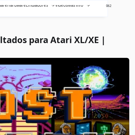
ware
Hardware
Emuladores
Videos
Más info
462
0
ltados para Atari XL/XE |