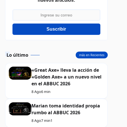
nuevos artículos:
Suscribir
Lo último
más en Recientes
«Great Axe» lleva la acción de
«Golden Axe» a un nuevo nivel
en el ABBUC 2026
8 Ago
6 min
Marian toma identidad propia
rumbo al ABBUC 2026
8 Ago
7 min
1