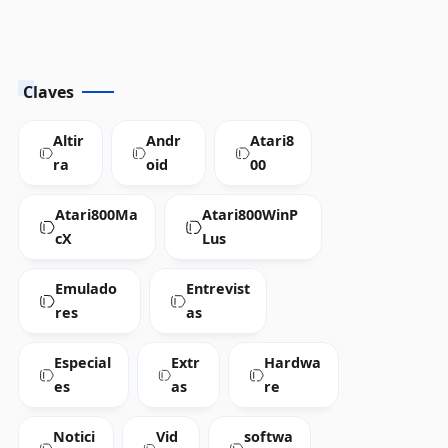
Claves
Altir
Andr
Atari8
ra
oid
00
Atari800Ma
Atari800WinP
cX
Lus
Emulado
Entrevist
res
as
Especial
Extr
Hardwa
es
as
re
Notici
Vid
softwa