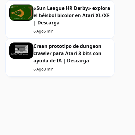
«Sun League HR Derby» explora
el béisbol bicolor en Atari XL/XE
| Descarga
6 Ago
5 min
Crean prototipo de dungeon
crawler para Atari 8-bits con
ayuda de IA | Descarga
6 Ago
3 min