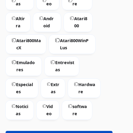
as
eo
re
Altir
Andr
Atari8
ra
oid
00
Atari800Ma
Atari800WinP
cX
Lus
Emulado
Entrevist
res
as
Especial
Extr
Hardwa
es
as
re
Notici
Vid
softwa
as
eo
re