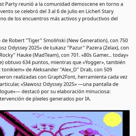
ost Party reunió a la comunidad demoscene en torno a
vento se celebró del 3 al 6 de julio en Licheń Stary
no de los encuentros más activos y productivos del
J.» de Robert "Tiger" Smoliński (New Generation), con 750
sz Odyssey 2025» de Łukasz "Pazur" Pazera (Zelax), con
 "Rocky" Hauke (MadTeam), con 701. «80s Gamer… today»
re) obtuvo 634 puntos, mientras que «Yogger», también
 z tonikiem» de Aleksander "Alex_D" Drab, con 509
fueron realizadas con Graph2Font, herramienta cada vez
particular, «Sławosz Odyssey 2025» —una pantalla de
rologue»— destacó por su elaboración minuciosa:
ervención de píxeles generados por IA.