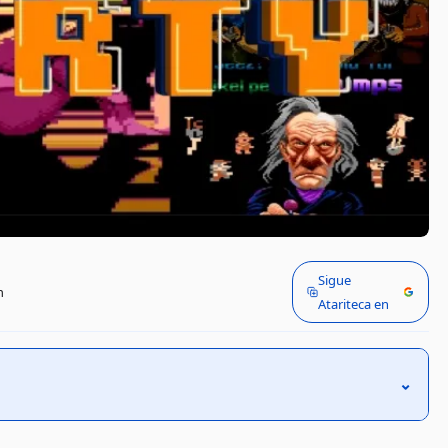
Sigue
n
Atariteca en
⌃