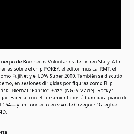
l Cuerpo de Bomberos Voluntarios de Licheń Stary. A lo
arlas sobre el chip POKEY, el editor musical RMT, el
como FujiNet y el LDW Super 2000. También se discutió
mo, en sesiones dirigidas por figuras como Filip
ński, Biernat "Pancio" Błażej (NG) y Maciej "Rocky"
gar especial con el lanzamiento del álbum para piano de
l C64— y un concierto en vivo de Grzegorz "Gregfeel"
SID.
ons