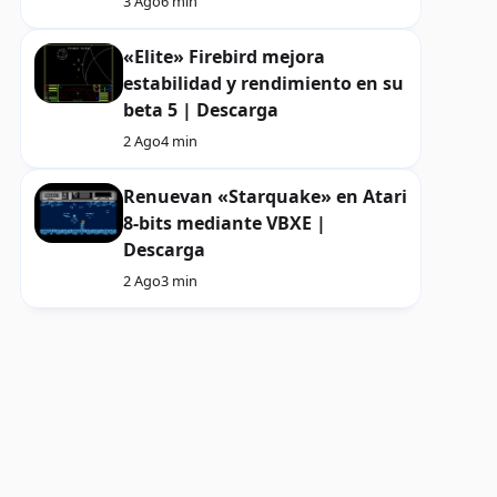
3 Ago
6 min
«Elite» Firebird mejora
estabilidad y rendimiento en su
beta 5 | Descarga
2 Ago
4 min
Renuevan «Starquake» en Atari
8-bits mediante VBXE |
Descarga
2 Ago
3 min