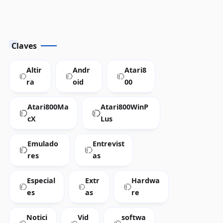
Claves
Altir
Andr
Atari8
ra
oid
00
Atari800Ma
Atari800WinP
cX
Lus
Emulado
Entrevist
res
as
Especial
Extr
Hardwa
es
as
re
Notici
Vid
softwa