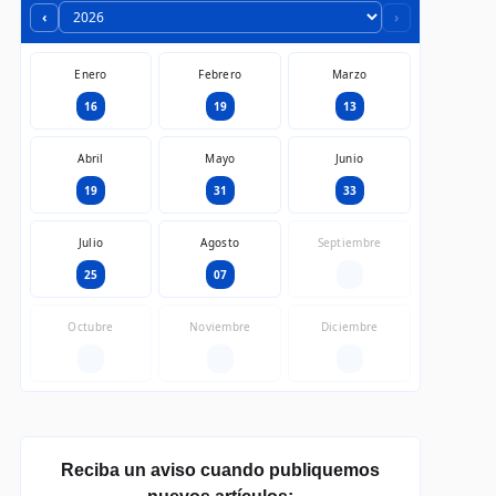
‹
›
Enero
Febrero
Marzo
16
19
13
Abril
Mayo
Junio
19
31
33
Julio
Agosto
Septiembre
25
07
—
Octubre
Noviembre
Diciembre
—
—
—
Reciba un aviso cuando publiquemos