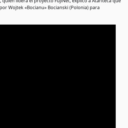
ien lidera el proyecto FujiNet, explicó a Atariteca que
 por Wojtek «Bocianu» Bocianski (Polonia) para