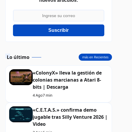
nuevos artículos:
Suscribir
Lo último
más en Recientes
«ColonyX» lleva la gestión de
colonias marcianas a Atari 8-
bits | Descarga
4 Ago
7 min
«C.E.T.A.S.» confirma demo
jugable tras Silly Venture 2026 |
Video