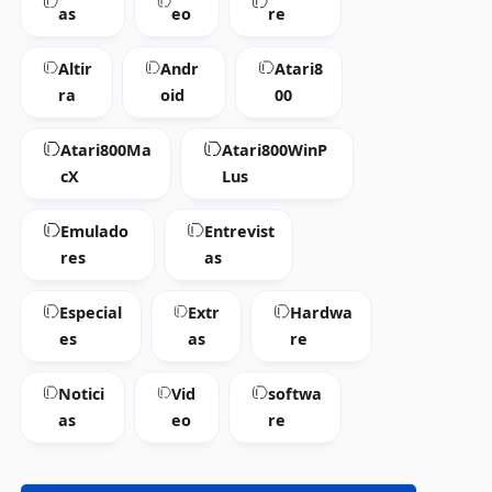
as
eo
re
Altir
Andr
Atari8
ra
oid
00
Atari800Ma
Atari800WinP
cX
Lus
Emulado
Entrevist
res
as
Especial
Extr
Hardwa
es
as
re
Notici
Vid
softwa
as
eo
re