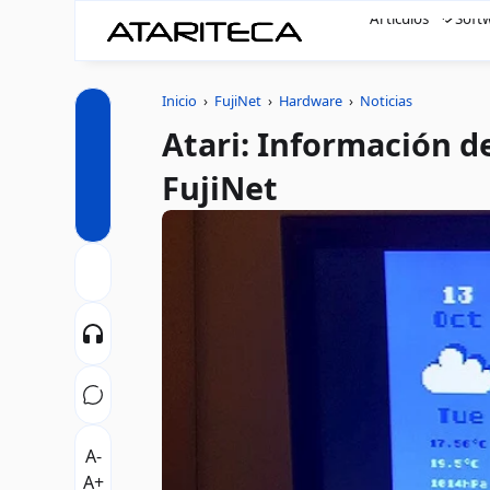
Artículos
Soft
Inicio
›
FujiNet
›
Hardware
›
Noticias
Atari: Información d
FujiNet