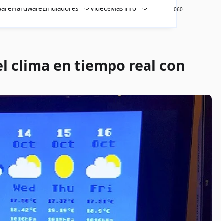
ware
Hardware
Emuladores
Videos
Más info
460
0
el clima en tiempo real con