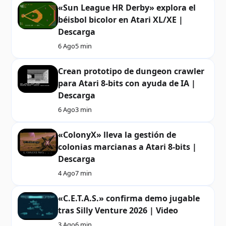
«Sun League HR Derby» explora el
béisbol bicolor en Atari XL/XE |
Descarga
6 Ago
5 min
Crean prototipo de dungeon crawler
para Atari 8-bits con ayuda de IA |
Descarga
6 Ago
3 min
«ColonyX» lleva la gestión de
colonias marcianas a Atari 8-bits |
Descarga
4 Ago
7 min
«C.E.T.A.S.» confirma demo jugable
tras Silly Venture 2026 | Video
3 Ago
6 min