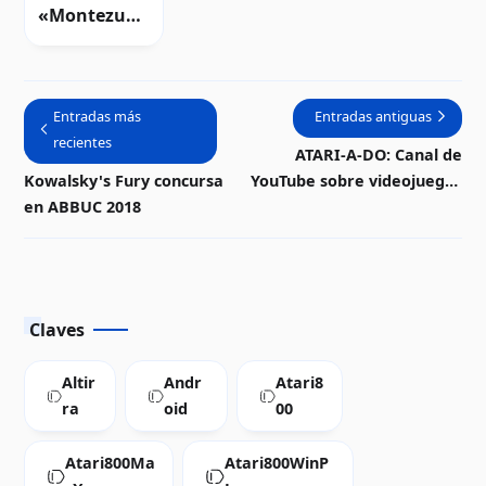
«Montezum
a Again!»
para
computador
Entradas más
Entradas antiguas
as Atari 8-
recientes
bits |
ATARI-A-DO: Canal de
Descarga
Kowalsky's Fury concursa
YouTube sobre videojuegos
en ABBUC 2018
y computadoras Atari 8-bits
Claves
Altir
Andr
Atari8
ra
oid
00
Atari800Ma
Atari800WinP