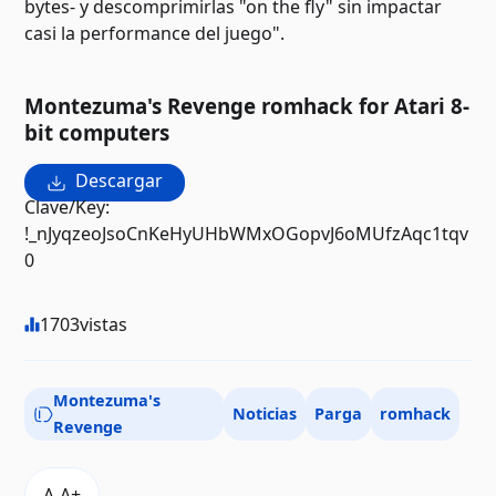
bytes- y descomprimirlas "on the fly" sin impactar
casi la performance del juego".
Montezuma's Revenge romhack for Atari 8-
bit computers
Descargar
Clave/Key:
!_nJyqzeoJsoCnKeHyUHbWMxOGopvJ6oMUfzAqc1tqv
0
1703
vistas
Montezuma's
Noticias
Parga
romhack
Revenge