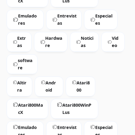
cX
Lus
Emulado
Entrevist
Especial
res
as
es
Extr
Hardwa
Notici
Vid
as
re
as
eo
softwa
re
Altir
Andr
Atari8
ra
oid
00
Atari800Ma
Atari800WinP
cX
Lus
Emulado
Entrevist
Especial
res
as
es