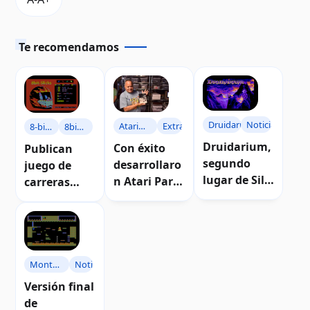
Te recomendamos
Druidarium
Noticias
Atari
Extras
8-bit
8bit-
Party
Slicks
Dude
Druidarium,
Con éxito
Publican
East
segundo
desarrollaro
juego de
lugar de Silly
n Atari Party
carreras
Venture
East 2018
multiplatafo
2K18
rma 8-bit
Slicks
Montezuma's
Noticias
Revenge
Versión final
de