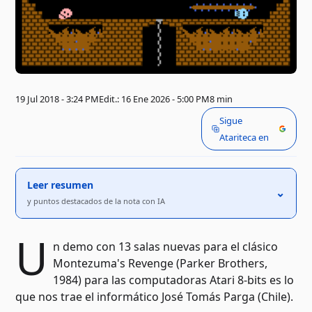
19 Jul 2018 - 3:24 PM
Edit.: 16 Ene 2026 - 5:00 PM
8 min
Sigue
Atariteca en
Leer resumen
⌃
y puntos destacados de la nota con IA
U
n demo con 13 salas nuevas para el clásico
Montezuma's Revenge (Parker Brothers,
1984) para las computadoras Atari 8-bits es lo
que nos trae el informático José Tomás Parga (Chile).