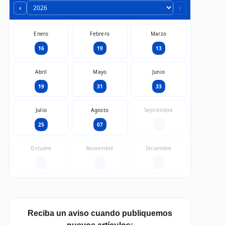
‹
›
Enero
Febrero
Marzo
16
19
13
Abril
Mayo
Junio
19
31
33
Julio
Agosto
Septiembre
25
07
—
Octubre
Noviembre
Diciembre
—
—
—
Reciba un aviso cuando publiquemos