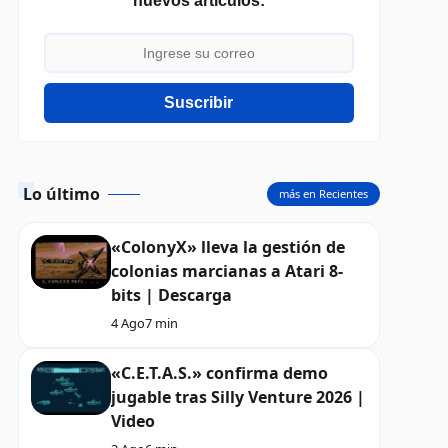
nuevos artículos:
Suscribir
Lo último
más en Recientes
«ColonyX» lleva la gestión de
colonias marcianas a Atari 8-
bits | Descarga
4 Ago
7 min
«C.E.T.A.S.» confirma demo
jugable tras Silly Venture 2026 |
Video