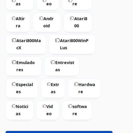
as
eo
re
Altir
Andr
Atari8
ra
oid
00
Atari800Ma
Atari800WinP
cX
Lus
Emulado
Entrevist
res
as
Especial
Extr
Hardwa
es
as
re
Notici
Vid
softwa
as
eo
re