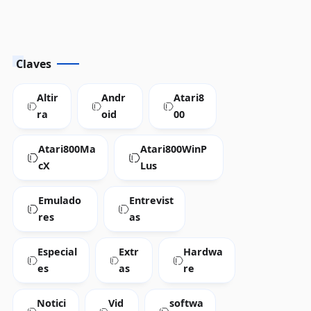
Claves
Altir
Andr
Atari8
ra
oid
00
Atari800Ma
Atari800WinP
cX
Lus
Emulado
Entrevist
res
as
Especial
Extr
Hardwa
es
as
re
Notici
Vid
softwa