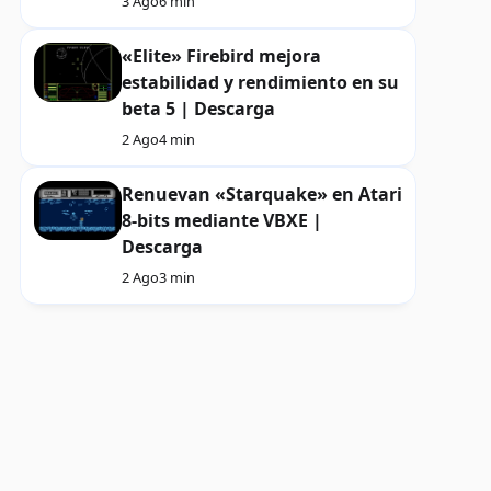
3 Ago
6 min
«Elite» Firebird mejora
estabilidad y rendimiento en su
beta 5 | Descarga
2 Ago
4 min
Renuevan «Starquake» en Atari
8-bits mediante VBXE |
Descarga
2 Ago
3 min