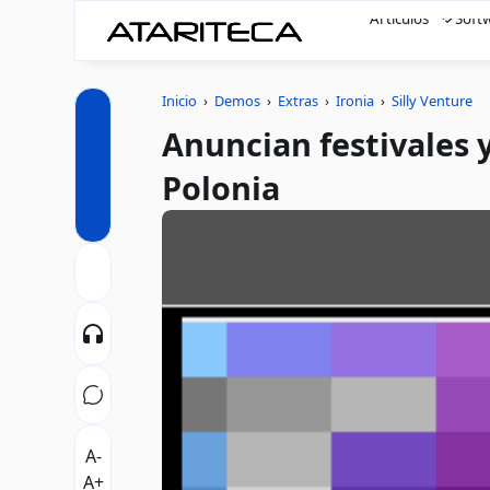
Artículos
Soft
Inicio
›
Demos
›
Extras
›
Ironia
›
Silly Venture
Anuncian festivales 
Polonia