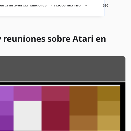
ware
Hardware
Emuladores
Videos
Más info
460
0
y reuniones sobre Atari en