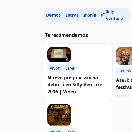
Silly
Demos
Extras
Ironia
Venture
Te recomendamos
ArSoft
Larek
Demos
Nuevo juego «Laura»
Atari:
debutó en Silly Venture
festiva
2016 | Video
ArSoft
Larek