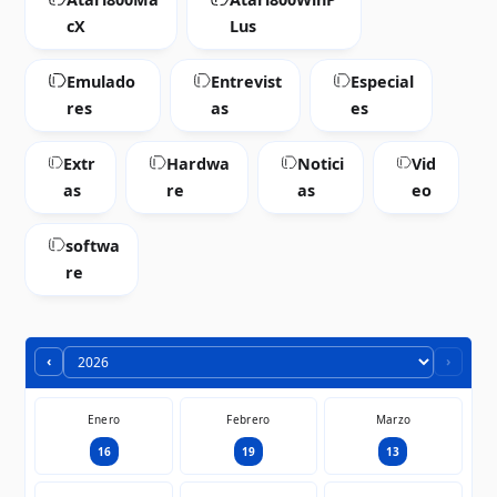
cX
Lus
Emulado
Entrevist
Especial
res
as
es
Extr
Hardwa
Notici
Vid
as
re
as
eo
softwa
re
‹
›
Enero
Febrero
Marzo
16
19
13