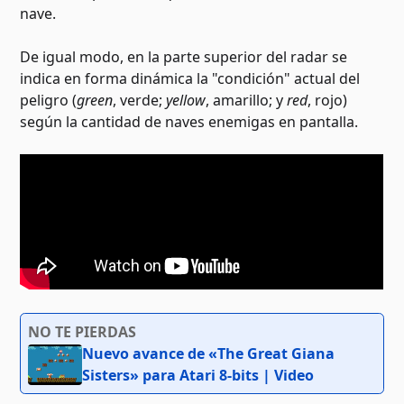
nave.
De igual modo, en la parte superior del radar se
indica en forma dinámica la "condición" actual del
peligro (
green
, verde;
yellow
, amarillo; y
red
, rojo)
según la cantidad de naves enemigas en pantalla.
NO TE PIERDAS
Nuevo avance de «The Great Giana
Sisters» para Atari 8-bits | Video