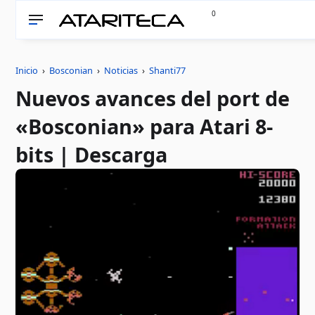
0
Inicio
›
Bosconian
›
Noticias
›
Shanti77
Nuevos avances del port de
«Bosconian» para Atari 8-
bits | Descarga