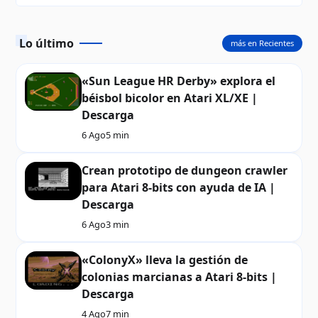
Lo último
más en Recientes
«Sun League HR Derby» explora el
béisbol bicolor en Atari XL/XE |
Descarga
6 Ago
5 min
Crean prototipo de dungeon crawler
para Atari 8-bits con ayuda de IA |
Descarga
6 Ago
3 min
«ColonyX» lleva la gestión de
colonias marcianas a Atari 8-bits |
Descarga
4 Ago
7 min