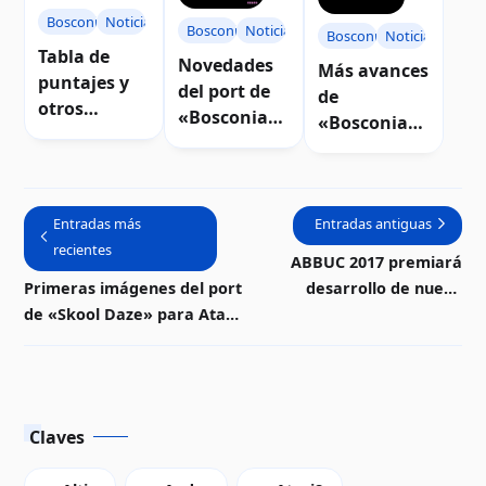
Bosconian
Noticias
Bosconian
Noticias
Bosconian
Noticias
Tabla de
Novedades
Más avances
puntajes y
del port de
de
otros
«Bosconian
«Bosconian
detalles de
» para Atari
» para Atari
Bosconian
8-bits |
8-bits |
para Atari 8-
Descarga
Descarga
bits
Entradas más
Entradas antiguas
recientes
ABBUC 2017 premiará
Primeras imágenes del port
desarrollo de nuevo
de «Skool Daze» para Atari
hardware para
8-bits
computadoras Atari 8-bits
Claves