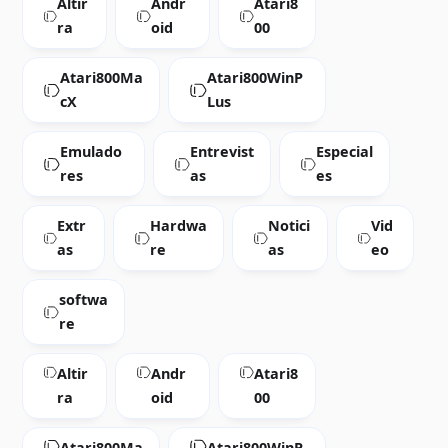
Altir
Andr
Atari8
ra
oid
00
Atari800Ma
Atari800WinP
cX
Lus
Emulado
Entrevist
Especial
res
as
es
Extr
Hardwa
Notici
Vid
as
re
as
eo
softwa
re
Altir
Andr
Atari8
ra
oid
00
Atari800Ma
Atari800WinP