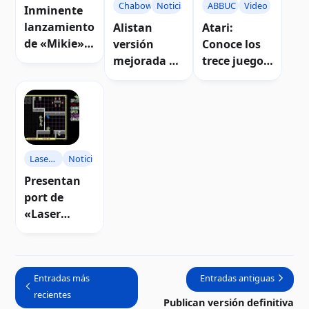
Chabowski
Noticias
ABBUC
Video
Inminente
lanzamiento
Alistan
Atari:
de «Mikie»
versión
Conoce los
para Atari 8-
mejorada de
trece juegos
bits | Video
«Tensor
concursante
Trzaskowski
s en el
ego» para
ABBUC 2022
Atari 8-bits
(parte 2)
Laser
Noticias
Squad
Presentan
port de
«Laser
Squad» para
Atari 8-bits |
Video
Entradas más
Entradas antiguas
recientes
Publican versión definitiva