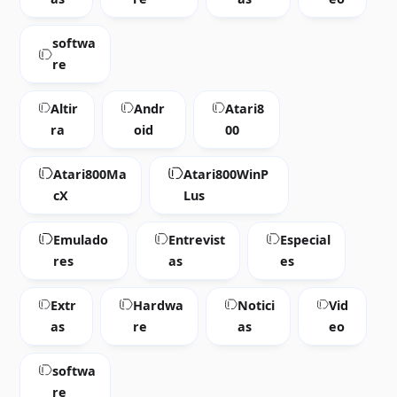
softwa
re
Altir
Andr
Atari8
ra
oid
00
Atari800Ma
Atari800WinP
cX
Lus
Emulado
Entrevist
Especial
res
as
es
Extr
Hardwa
Notici
Vid
as
re
as
eo
softwa
re