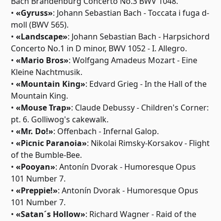
Bach Brandenburg Concerto No.3 BWV 1048.
•
«Gyruss»
: Johann Sebastian Bach - Toccata i fuga d-
moll (BWV 565).
•
«Landscape»
: Johann Sebastian Bach - Harpsichord
Concerto No.1 in D minor, BWV 1052 - I. Allegro.
•
«Mario Bros»
: Wolfgang Amadeus Mozart - Eine
Kleine Nachtmusik.
•
«Mountain King»
: Edvard Grieg - In the Hall of the
Mountain King.
•
«Mouse Trap»
: Claude Debussy - Children's Corner:
pt. 6. Golliwog's cakewalk.
•
«Mr. Do!»
: Offenbach - Infernal Galop.
•
«Picnic Paranoia»
: Nikolai Rimsky-Korsakov - Flight
of the Bumble-Bee.
•
«Pooyan»
: Antonín Dvorak - Humoresque Opus
101 Number 7.
•
«Preppie!»
: Antonín Dvorak - Humoresque Opus
101 Number 7.
•
«Satan´s Hollow»
: Richard Wagner - Raid of the