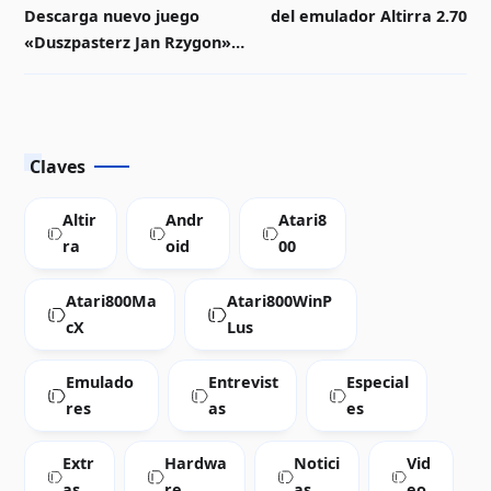
Descarga nuevo juego
del emulador Altirra 2.70
«Duszpasterz Jan Rzygon»
para Atari 8-bits
Claves
Altir
Andr
Atari8
ra
oid
00
Atari800Ma
Atari800WinP
cX
Lus
Emulado
Entrevist
Especial
res
as
es
Extr
Hardwa
Notici
Vid
as
re
as
eo