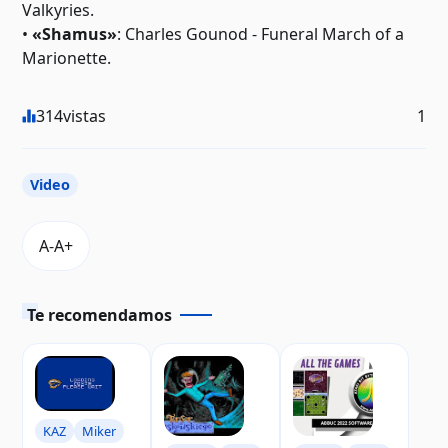
Valkyries.
•
«Shamus»
: Charles Gounod - Funeral March of a
Marionette.
314
vistas
1
Video
Te recomendamos
KAZ
Miker