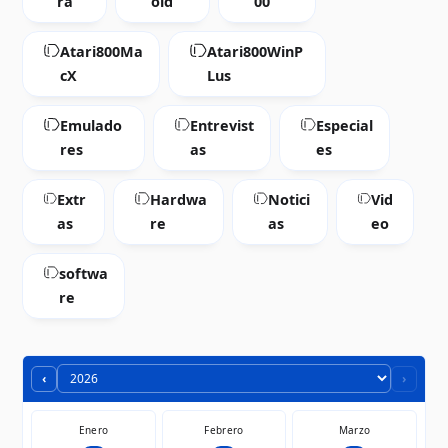
ra
oid
00
Atari800Ma
Atari800WinP
cX
Lus
Emulado
Entrevist
Especial
res
as
es
Extr
Hardwa
Notici
Vid
as
re
as
eo
softwa
re
‹
›
Enero
Febrero
Marzo