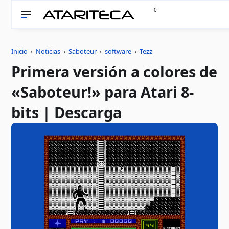
0
Inicio
›
Noticias
›
Saboteur
›
software
›
Tezz
Primera versión a colores de
«Saboteur!» para Atari 8-
bits | Descarga