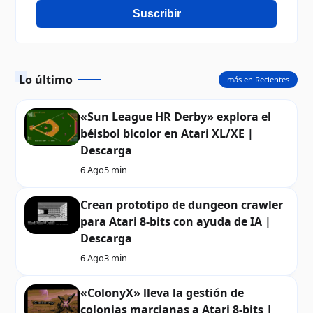
Suscribir
Lo último
más en Recientes
«Sun League HR Derby» explora el
béisbol bicolor en Atari XL/XE |
Descarga
6 Ago
5 min
Crean prototipo de dungeon crawler
para Atari 8-bits con ayuda de IA |
Descarga
6 Ago
3 min
«ColonyX» lleva la gestión de
colonias marcianas a Atari 8-bits |