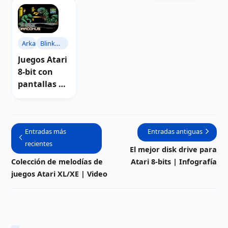
8-bits |
computador
bits
Descarga
as Atari 8-
bits |
Descarga
Arkanoid
Blinky's
Scary
Juegos Atari
School
8-bit con
pantallas de
carga a
colores
Entradas más
Entradas antiguas
recientes
El mejor disk drive para
Colección de melodías de
Atari 8-bits | Infografía
juegos Atari XL/XE | Video