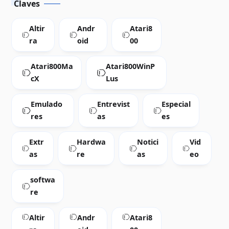
Claves
Altir
Andr
Atari8
ra
oid
00
Atari800Ma
Atari800WinP
cX
Lus
Emulado
Entrevist
Especial
res
as
es
Extr
Hardwa
Notici
Vid
as
re
as
eo
softwa
re
Altir
Andr
Atari8