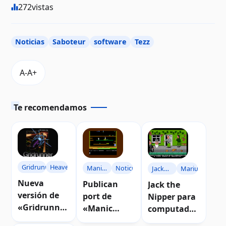
272
vistas
Noticias
Saboteur
software
Tezz
Te recomendamos
Gridrunner
Heaven
Manic
Noticias
Jack
Mariuszw
Miner
the
Nueva
Publican
Jack the
Nipper
versión de
port de
Nipper para
«Gridrunner
«Manic
computador
» para Atari
Miner» para
as Atari 8-