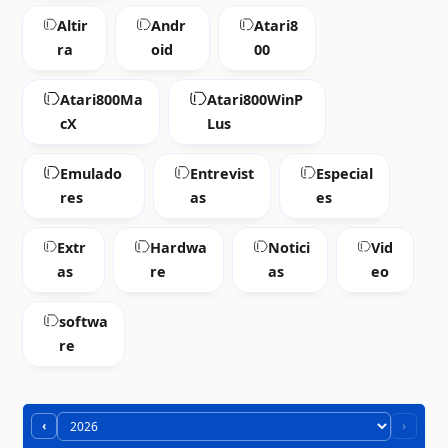
Altir
Andr
Atari8
ra
oid
00
Atari800Ma
Atari800WinP
cX
Lus
Emulado
Entrevist
Especial
res
as
es
Extr
Hardwa
Notici
Vid
as
re
as
eo
softwa
re
‹
›