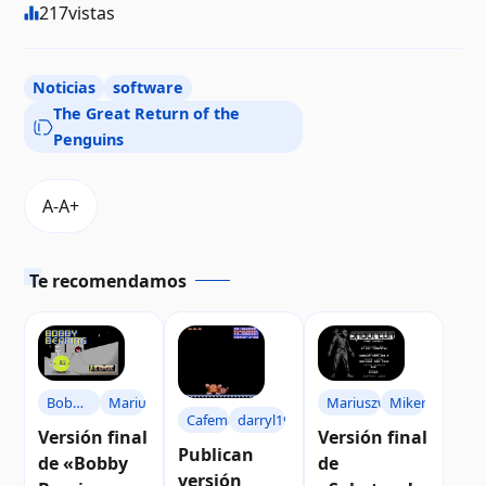
217
vistas
Noticias
software
The Great Return of the
Penguins
Te recomendamos
Bobby
Mariuszw
Mariuszw
Miker
Cafeman
darryl1970
Bearing
Versión final
Versión final
Publican
de «Bobby
de
versión