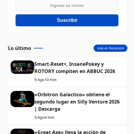
Suscribir
Lo último
más en Recientes
Smart-Reset+, InsanePokey y
ROTORY compiten en ABBUC 2026
9 Ago
10 min
«Orbitron Galactico» obtiene el
segundo lugar en Silly Venture 2026
| Descarga
9 Ago
4 min
«Great Axe» lleva la acción de