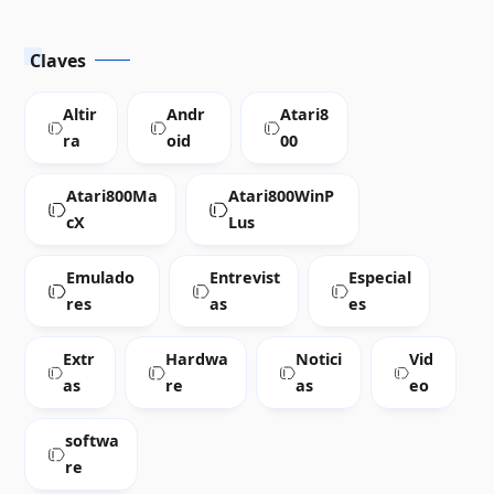
Claves
Altir
Andr
Atari8
ra
oid
00
Atari800Ma
Atari800WinP
cX
Lus
Emulado
Entrevist
Especial
res
as
es
Extr
Hardwa
Notici
Vid
as
re
as
eo
softwa
re