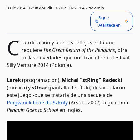
9 Dic 2014 - 12:08 AM
Edit.: 16 Dic 2025 - 1:46 PM
2 min
Sigue
Atariteca en
C
oordinación y buenos reflejos es lo que
requiere
The Great Return of the Penguins
, otra
de las novedades que nos trae el retrofestival
Silly Venture 2014 (Polonia).
Larek
(programación),
Michal "stRing" Radecki
(música) y
sOnar
(pantalla de título) desarrollaron
este juego -que se trataría de una secuela de
Pingwinek Idzie do Szkoly
(Arsoft, 2002) -algo como
Penguin Goes to School
en inglés.