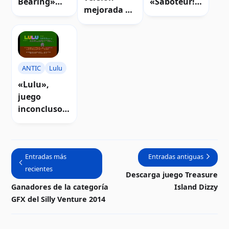
Bearing»
«Saboteur!»
mejorada de
para Atari 8-
para Atari 8-
«Donkey
bits |
bits |
Kong Jr.»
Descarga
Descarga
para Atari 8-
bits |
ANTIC
Lulu
Descarga
«Lulu»,
juego
inconcluso
para Atari 8-
bits |
Descarga
Entradas más
Entradas antiguas
recientes
Descarga juego Treasure
Ganadores de la categoría
Island Dizzy
GFX del Silly Venture 2014