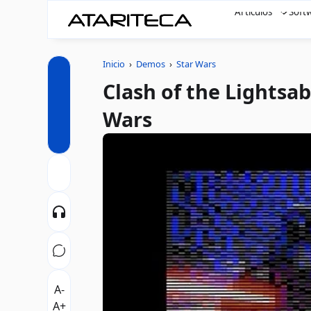
Artículos
Soft
Inicio
›
Demos
›
Star Wars
Clash of the Lightsab
Wars