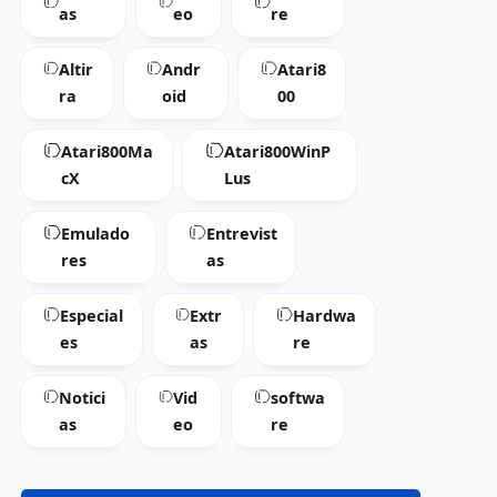
as
eo
re
Altir
Andr
Atari8
ra
oid
00
Atari800Ma
Atari800WinP
cX
Lus
Emulado
Entrevist
res
as
Especial
Extr
Hardwa
es
as
re
Notici
Vid
softwa
as
eo
re