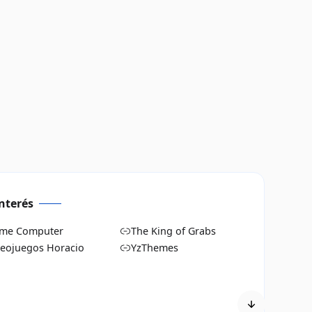
nterés
me Computer
The King of Grabs
deojuegos Horacio
YzThemes