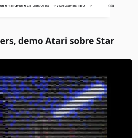
ware
Hardware
Emuladores
Videos
Más info
460
0
ers, demo Atari sobre Star