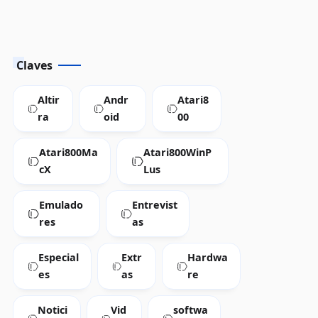
Claves
Altir
Andr
Atari8
ra
oid
00
Atari800Ma
Atari800WinP
cX
Lus
Emulado
Entrevist
res
as
Especial
Extr
Hardwa
es
as
re
Notici
Vid
softwa