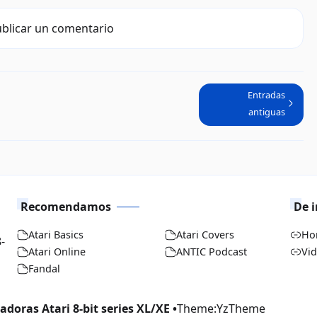
blicar un comentario
Entradas
antiguas
Recomendamos
De i
Atari Basics
Atari Covers
Ho
-
Atari Online
ANTIC Podcast
Vi
Fandal
doras Atari 8-bit series XL/XE •
Theme:
YzTheme