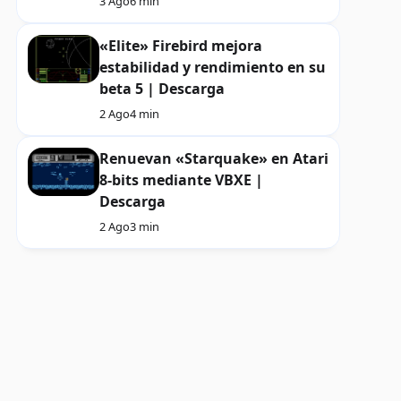
3 Ago
6 min
«Elite» Firebird mejora
estabilidad y rendimiento en su
beta 5 | Descarga
2 Ago
4 min
Renuevan «Starquake» en Atari
8-bits mediante VBXE |
Descarga
2 Ago
3 min