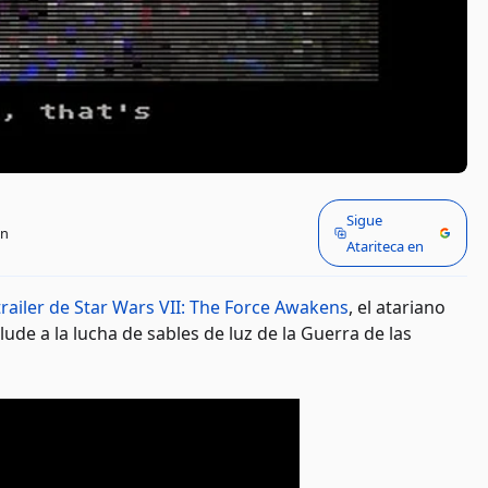
Sigue
in
Atariteca en
trailer de Star Wars VII: The Force Awakens
, el atariano
ude a la lucha de sables de luz de la Guerra de las