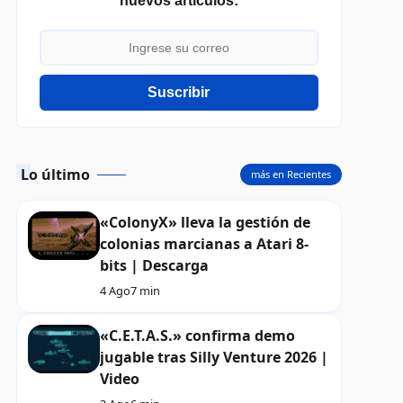
nuevos artículos:
Suscribir
Lo último
más en Recientes
«ColonyX» lleva la gestión de
colonias marcianas a Atari 8-
bits | Descarga
4 Ago
7 min
«C.E.T.A.S.» confirma demo
jugable tras Silly Venture 2026 |
Video