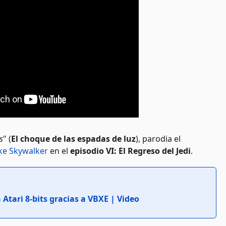
s
" (
El choque de las espadas de luz
), parodia el
ke Skywalker
en el
episodio VI: El Regreso del Jedi
.
Atari 8-bits gracias a VBXE | Video