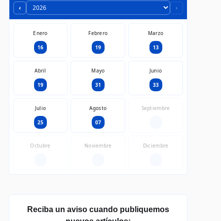
‹
›
Enero
Febrero
Marzo
16
19
13
Abril
Mayo
Junio
19
31
33
Julio
Agosto
Septiembre
25
07
—
Octubre
Noviembre
Diciembre
—
—
—
Reciba un aviso cuando publiquemos