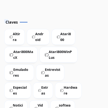
Claves
Altir
Andr
Atari8
ra
oid
00
Atari800Ma
Atari800WinP
cX
Lus
Emulado
Entrevist
res
as
Especial
Extr
Hardwa
es
as
re
Notici
Vid
softwa