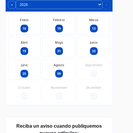
‹
›
Enero
Febrero
Marzo
16
19
13
Abril
Mayo
Junio
19
31
33
Julio
Agosto
Septiembre
25
09
—
Octubre
Noviembre
Diciembre
—
—
—
Reciba un aviso cuando publiquemos