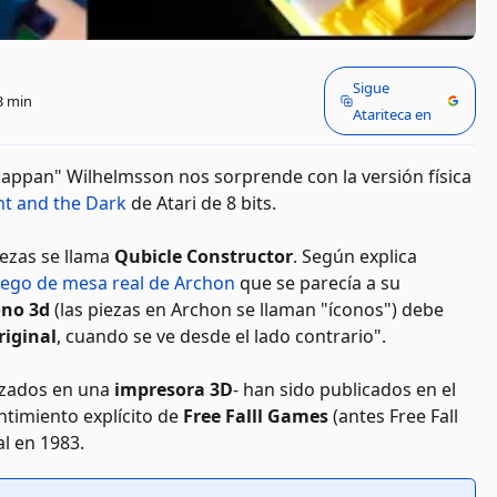
Sigue
3 min
Atariteca en
appan" Wilhelmsson nos sorprende con la versión física
ht and the Dark
de Atari de 8 bits.
iezas se llama
Qubicle Constructor
. Según explica
uego de mesa real de Archon
que se parecía a su
ono 3d
(las piezas en Archon se llaman "íconos") debe
iginal
, cuando se ve desde el lado contrario".
lizados en una
impresora 3D
- han sido publicados en el
timiento explícito de
Free Falll Games
(antes Free Fall
al en 1983.