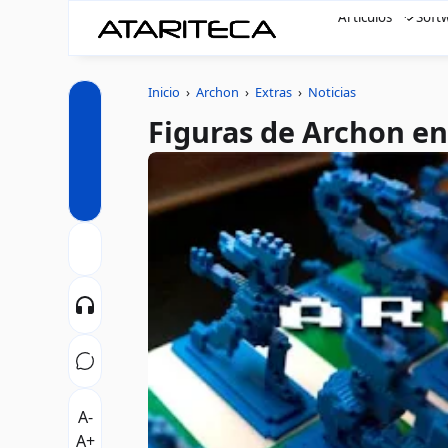
Artículos
Soft
Inicio
›
Archon
›
Extras
›
Noticias
Figuras de Archon en