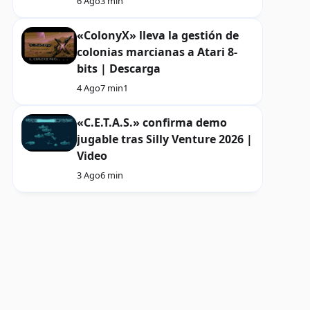
6 Ago
3 min
«ColonyX» lleva la gestión de
colonias marcianas a Atari 8-
bits | Descarga
4 Ago
7 min
1
«C.E.T.A.S.» confirma demo
jugable tras Silly Venture 2026 |
Video
3 Ago
6 min