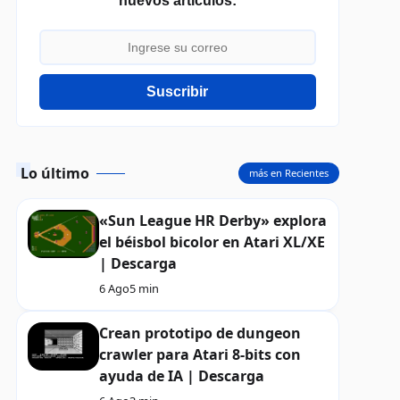
nuevos artículos:
Suscribir
Lo último
más en Recientes
«Sun League HR Derby» explora
el béisbol bicolor en Atari XL/XE
| Descarga
6 Ago
5 min
Crean prototipo de dungeon
crawler para Atari 8-bits con
ayuda de IA | Descarga