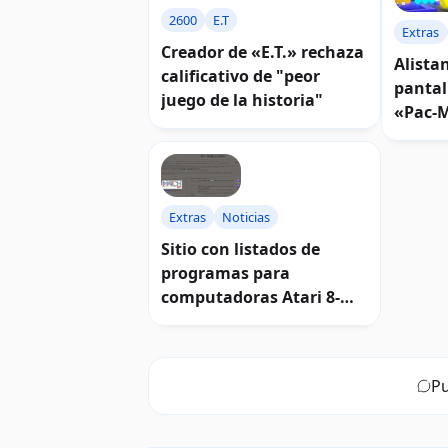
2600
E.T
Extras
Creador de «E.T.» rechaza
Alista
calificativo de "peor
pantal
juego de la historia"
«Pac-M
Extras
Noticias
Sitio con listados de
programas para
computadoras Atari 8-
bits
Pu