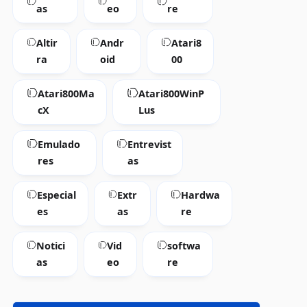
as
eo
re
Altir
Andr
Atari8
ra
oid
00
Atari800Ma
Atari800WinP
cX
Lus
Emulado
Entrevist
res
as
Especial
Extr
Hardwa
es
as
re
Notici
Vid
softwa
as
eo
re