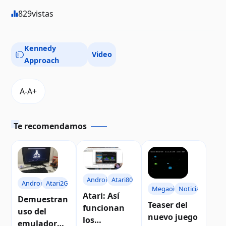
829
vistas
Kennedy
Video
Approach
Te recomendamos
Android
Atari800
Android
Atari2Go
Megaoids
Noticias
Atari: Así
Demuestran
Teaser del
funcionan
uso del
nuevo juego
los
emulador