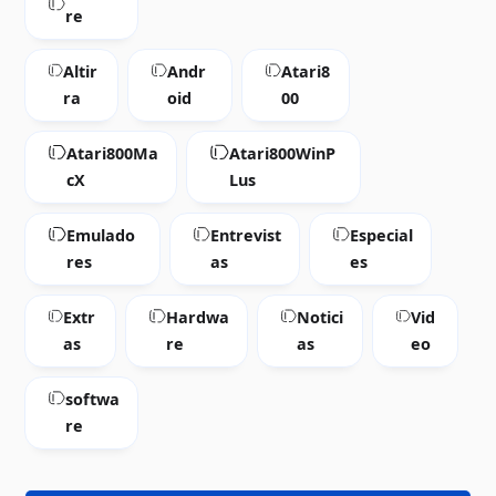
re
Altir
Andr
Atari8
ra
oid
00
Atari800Ma
Atari800WinP
cX
Lus
Emulado
Entrevist
Especial
res
as
es
Extr
Hardwa
Notici
Vid
as
re
as
eo
softwa
re