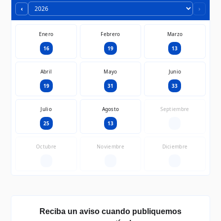
‹
›
Enero
Febrero
Marzo
16
19
13
Abril
Mayo
Junio
19
31
33
Julio
Agosto
Septiembre
25
13
—
Octubre
Noviembre
Diciembre
—
—
—
Reciba un aviso cuando publiquemos