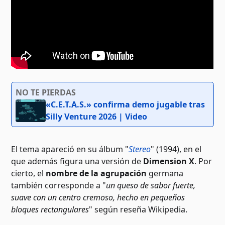
NO TE PIERDAS
«C.E.T.A.S.» confirma demo jugable tras
Silly Venture 2026 | Video
El tema apareció en su álbum "
Stereo
" (1994), en el
que además figura una versión de
Dimension X
. Por
cierto, el
nombre de la agrupación
germana
también corresponde a "
un queso de sabor fuerte,
suave con un centro cremoso, hecho en pequeños
bloques rectangulares
" según reseña Wikipedia.