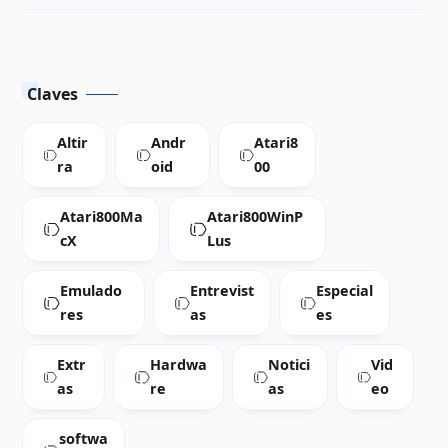
Breakout
Claves
Altir
Andr
Atari8
ra
oid
00
Atari800Ma
Atari800WinP
cX
Lus
Emulado
Entrevist
Especial
res
as
es
Extr
Hardwa
Notici
Vid
as
re
as
eo
softwa