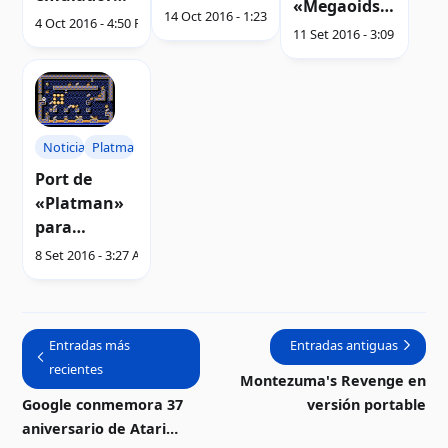
«Megaoids»
emuladores
14 Oct 2016 - 1:23 AM
Atari2Go |
4 Oct 2016 - 4:50 PM
para Atari 8-
11 Set 2016 - 3:09 AM
para
Video
bits | Video
Android
Noticias
Platman
Port de
«Platman»
para
computador
8 Set 2016 - 3:27 AM
as Atari 8-
bits | Video
Entradas más
Entradas antiguas
recientes
Montezuma's Revenge en
Google conmemora 37
versión portable
aniversario de Atari