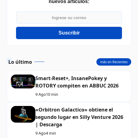
nuevos artículos:
Suscribir
Lo último
más en Recientes
Smart-Reset+, InsanePokey y
ROTORY compiten en ABBUC 2026
9 Ago
10 min
«Orbitron Galactico» obtiene el
segundo lugar en Silly Venture 2026
| Descarga
9 Ago
4 min