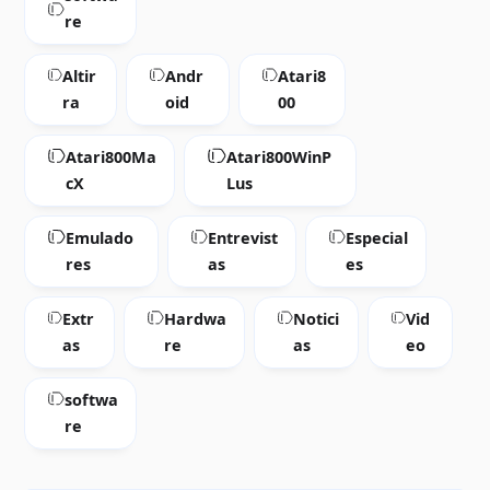
re
Altir
Andr
Atari8
ra
oid
00
Atari800Ma
Atari800WinP
cX
Lus
Emulado
Entrevist
Especial
res
as
es
Extr
Hardwa
Notici
Vid
as
re
as
eo
softwa
re