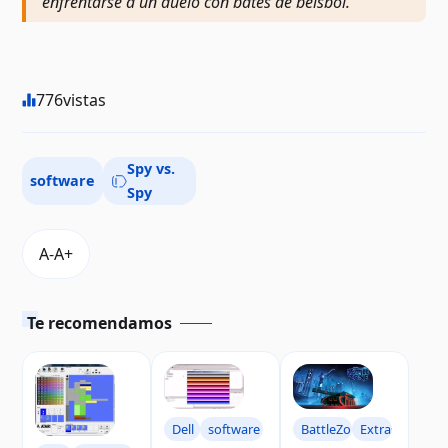
enfrentarse a un duelo con bates de béisbol.
776
vistas
Spy vs.
software
Spy
Te recomendamos
Dell
software
BattleZone
Extras