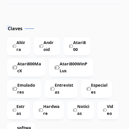
Reseña
Claves
Altir
Andr
Atari8
ra
oid
00
Atari800Ma
Atari800WinP
cX
Lus
Emulado
Entrevist
Especial
res
as
es
Extr
Hardwa
Notici
Vid
as
re
as
eo
softwa