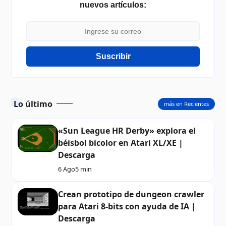
nuevos artículos:
Suscribir
Lo último
más en Recientes
«Sun League HR Derby» explora el
béisbol bicolor en Atari XL/XE |
Descarga
6 Ago
5 min
Crean prototipo de dungeon crawler
para Atari 8-bits con ayuda de IA |
Descarga