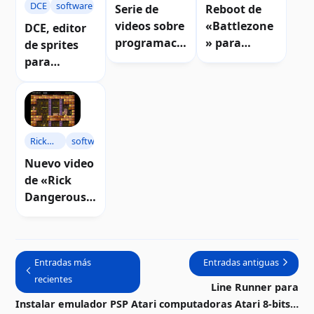
DCE
software
Serie de
Reboot de
videos sobre
«Battlezone
DCE, editor
programació
» para
de sprites
n WUDSN
Project
para
IDE para
Morpheus |
computador
computador
Video
as Atari 8-
as Atari 8-
bits
bits | Video
Rick
software
Dangerous
Nuevo video
de «Rick
Dangerous»
para Atari 8-
bits | Video
Entradas más
Entradas antiguas
recientes
Line Runner para
Instalar emulador PSP Atari
computadoras Atari 8-bits |