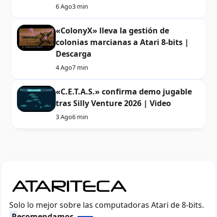
6 Ago
3 min
«ColonyX» lleva la gestión de
colonias marcianas a Atari 8-bits |
Descarga
4 Ago
7 min
«C.E.T.A.S.» confirma demo jugable
tras Silly Venture 2026 | Video
3 Ago
6 min
Solo lo mejor sobre las computadoras Atari de 8-bits.
Recomendamos