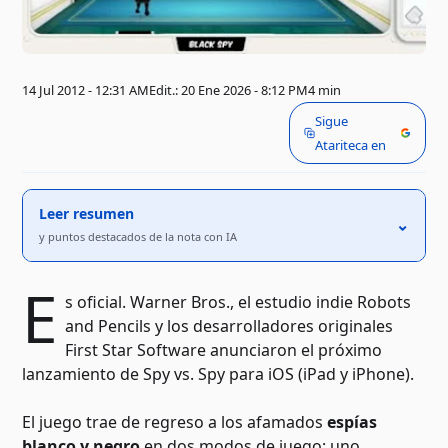
14 Jul 2012 - 12:31 AM
Edit.: 20 Ene 2026 - 8:12 PM
4 min
Sigue
Atariteca en
Leer resumen
⌃
y puntos destacados de la nota con IA
E
s oficial. Warner Bros., el estudio indie Robots
and Pencils y los desarrolladores originales
First Star Software anunciaron el próximo
lanzamiento de Spy vs. Spy para iOS (iPad y iPhone).
El juego trae de regreso a los afamados
espías
blanco y negro
en dos modos de juego: uno