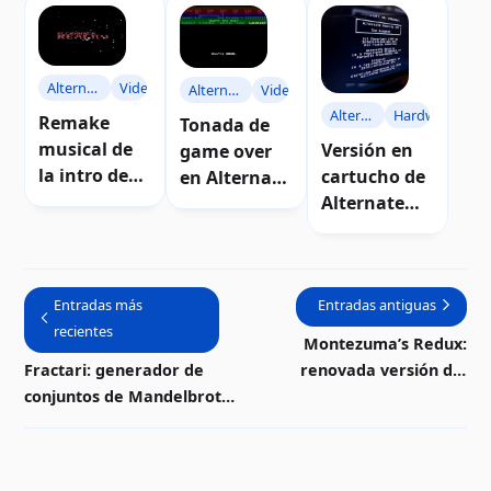
Alternate
Video
Alternate
Video
Reality
Alternate
Hardware
Reality
Remake
Tonada de
Reality
musical de
Versión en
game over
la intro de
cartucho de
en Alternate
Alternate
Alternate
Reality
Reality
Reality: The
Dungeon
para Atari
Entradas más
Entradas antiguas
recientes
Montezuma’s Redux:
Fractari: generador de
renovada versión del
conjuntos de Mandelbrot
clásico plataformer para
para Atari 8-bits
Atari