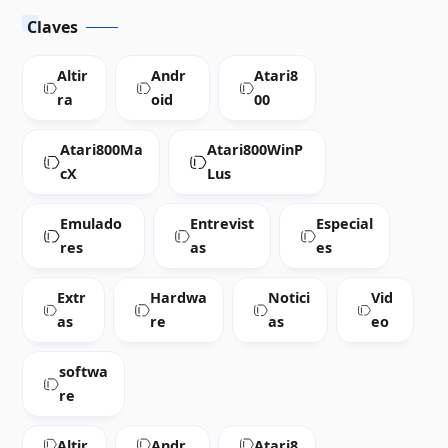
Claves
Altir
Andr
Atari8
ra
oid
00
Atari800Ma
Atari800WinP
cX
Lus
Emulado
Entrevist
Especial
res
as
es
Extr
Hardwa
Notici
Vid
as
re
as
eo
softwa
re
Altir
Andr
Atari8