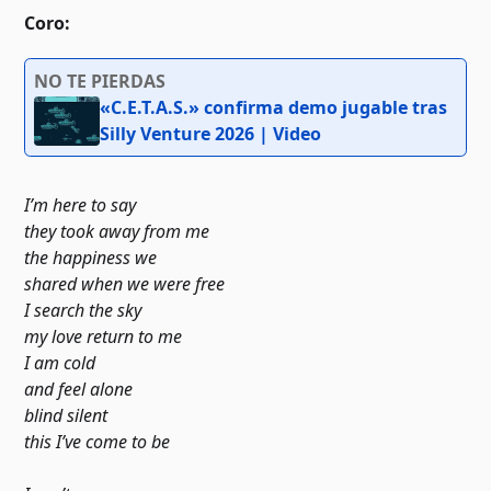
Coro:
NO TE PIERDAS
«C.E.T.A.S.» confirma demo jugable tras
Silly Venture 2026 | Video
I’m here to say
they took away from me
the happiness we
shared when we were free
I search the sky
my love return to me
I am cold
and feel alone
blind silent
this I’ve come to be