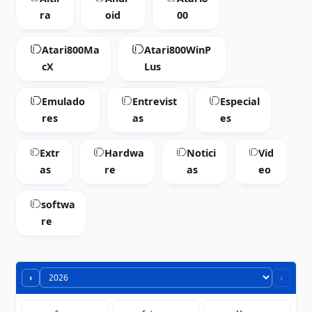
ra
oid
00
Atari800Ma
Atari800WinP
cX
Lus
Emulado
Entrevist
Especial
res
as
es
Extr
Hardwa
Notici
Vid
as
re
as
eo
softwa
re
‹
›