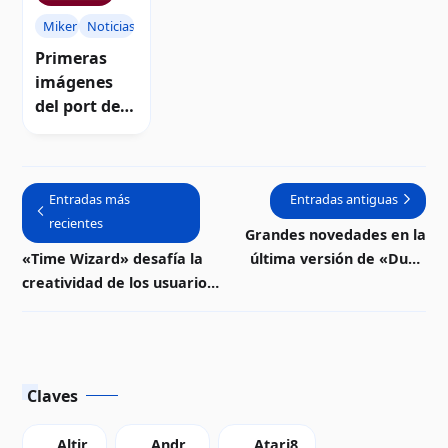
Atari 8-bits |
Miker
Noticias
Video
Primeras
imágenes
del port de
Wonder Boy
para
computador
Entradas más
Entradas antiguas
as Atari
recientes
Grandes novedades en la
«Time Wizard» desafía la
última versión de «Dude
creatividad de los usuarios
Story» | Descarga
con nuevo editor de niveles
| Descarga
Claves
Altir
Andr
Atari8