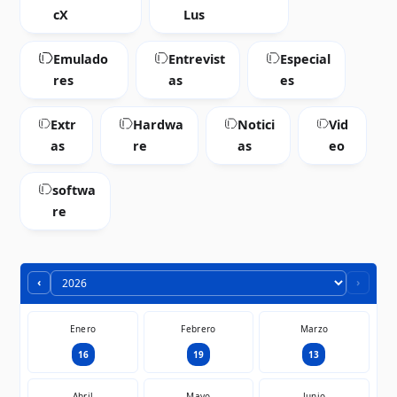
cX
Lus
Emulado
Entrevist
Especial
res
as
es
Extr
Hardwa
Notici
Vid
as
re
as
eo
softwa
re
‹
›
Enero
Febrero
Marzo
16
19
13
Abril
Mayo
Junio