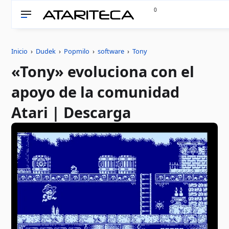
0
Inicio
›
Dudek
›
Popmilo
›
software
›
Tony
«Tony» evoluciona con el
apoyo de la comunidad
Atari | Descarga