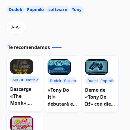
Dudek
Popmilo
software
Tony
Te recomendamos
ABBUC
Noticias
Dudek
Poison
Dudek
Popmilo
Descarga
«Tony Do
Demo de
«The
It!»
«Tony Do
Monk»,
debutará en
It!» con diez
tercer lugar
Nochebuena
niveles |
del ABBUC
con demo
Descarga
2016
jugable para