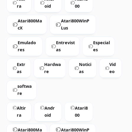
ra
oid
00
Atari800Ma
Atari800WinP
cX
Lus
Emulado
Entrevist
Especial
res
as
es
Extr
Hardwa
Notici
Vid
as
re
as
eo
softwa
re
Altir
Andr
Atari8
ra
oid
00
Atari800Ma
Atari800WinP