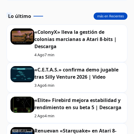
Lo último
más en Recientes
«ColonyX» lleva la gestión de
colonias marcianas a Atari 8-bits |
Descarga
4 Ago
7 min
«C.E.T.A.S.» confirma demo jugable
tras Silly Venture 2026 | Video
3 Ago
6 min
«Elite» Firebird mejora estabilidad y
rendimiento en su beta 5 | Descarga
2 Ago
4 min
Renuevan «Starquake» en Atari 8-