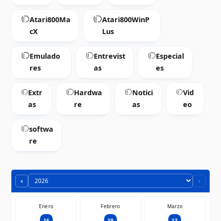
Atari800Ma
Atari800WinP
cX
Lus
Emulado
Entrevist
Especial
res
as
es
Extr
Hardwa
Notici
Vid
as
re
as
eo
softwa
re
‹
›
Enero
Febrero
Marzo
16
19
13