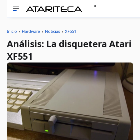
0
Inicio
›
Hardware
›
Noticias
›
XF551
Análisis: La disquetera Atari
XF551