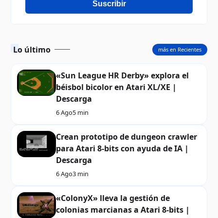
Suscribir
Lo último
más en Recientes
«Sun League HR Derby» explora el
béisbol bicolor en Atari XL/XE |
Descarga
6 Ago
5 min
Crean prototipo de dungeon crawler
para Atari 8-bits con ayuda de IA |
Descarga
6 Ago
3 min
«ColonyX» lleva la gestión de
colonias marcianas a Atari 8-bits |