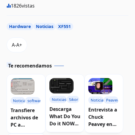
1826
vistas
Hardware
Noticias
XF551
Te recomendamos
Noticias
Sikor
Noticias
Peavey
Noticias
software
Descarga
Entrevista a
Transfiere
What Do You
Chuck
archivos de
Do it NOW?
Peavey en
PC a
para
ANTIC - The
computador