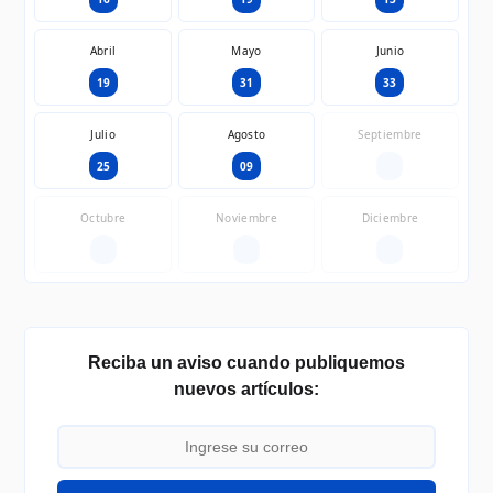
Abril
Mayo
Junio
19
31
33
Julio
Agosto
Septiembre
25
09
—
Octubre
Noviembre
Diciembre
—
—
—
Reciba un aviso cuando publiquemos
nuevos artículos: