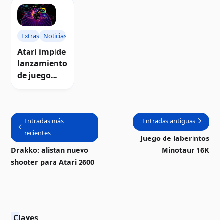
computador
Atari 8-bit
as Atari 8-
as Atari 8-
Podcast
bits
bits
Extras
Noticias
Atari impide
lanzamiento
de juego
inspirado en
Tempest
2000
Entradas más
Entradas antiguas
recientes
Juego de laberintos
Drakko: alistan nuevo
Minotaur 16K
shooter para Atari 2600
Claves