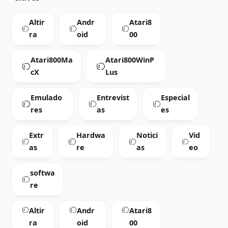
Altir
Andr
Atari8
ra
oid
00
Atari800Ma
Atari800WinP
cX
Lus
Emulado
Entrevist
Especial
res
as
es
Extr
Hardwa
Notici
Vid
as
re
as
eo
softwa
re
Altir
Andr
Atari8
ra
oid
00