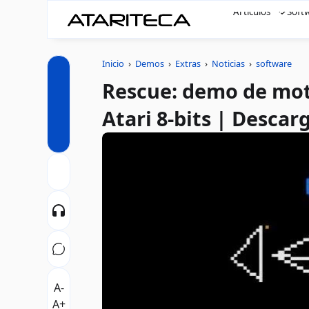
Artículos
Soft
Inicio
›
Demos
›
Extras
›
Noticias
›
software
Rescue: demo de mo
Atari 8-bits | Descar