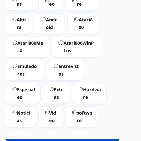
as
eo
re
Altir
Andr
Atari8
ra
oid
00
Atari800Ma
Atari800WinP
cX
Lus
Emulado
Entrevist
res
as
Especial
Extr
Hardwa
es
as
re
Notici
Vid
softwa
as
eo
re