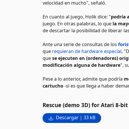
velocidad en mucho", señaló.
En cuanto al juego, Holik dice: "
podría 
juego. En otras palabras, lo que
la mayo
de descartar la posibilidad de liberar la
Ante una serie de consultas de los
fori
que
requieran de hardware especial
, "
que
se ejecuten en (ordenadores) orig
modificación alguna de hardware
", s
Pese a lo anterior, admite que podría
mo
cartucho
-si es que llega a haber deman
Rescue (demo 3D) for Atari 8-bi
Descargar | 33 kB