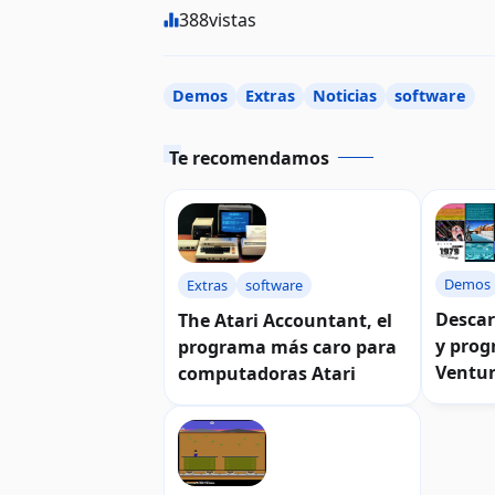
388
vistas
Demos
Extras
Noticias
software
Te recomendamos
Demos
Extras
software
Descar
The Atari Accountant, el
y prog
programa más caro para
Ventur
computadoras Atari