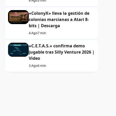
6 Ago
3 min
«ColonyX» lleva la gestión de
colonias marcianas a Atari 8-
bits | Descarga
4 Ago
7 min
«C.E.T.A.S.» confirma demo
jugable tras Silly Venture 2026 |
Video
3 Ago
6 min