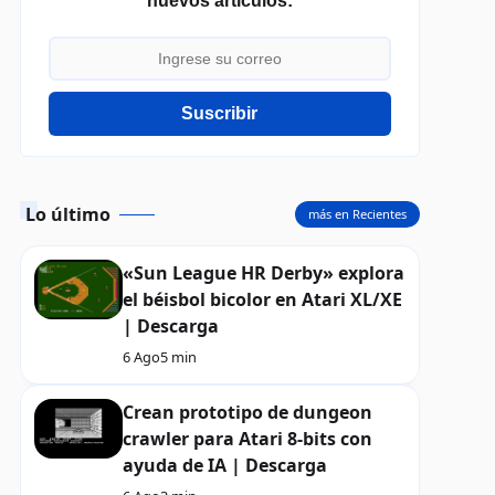
nuevos artículos:
Suscribir
Lo último
más en Recientes
«Sun League HR Derby» explora
el béisbol bicolor en Atari XL/XE
| Descarga
6 Ago
5 min
Crean prototipo de dungeon
crawler para Atari 8-bits con
ayuda de IA | Descarga