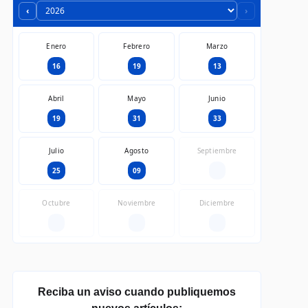
‹
›
Enero
Febrero
Marzo
16
19
13
Abril
Mayo
Junio
19
31
33
Julio
Agosto
Septiembre
25
09
—
Octubre
Noviembre
Diciembre
—
—
—
Reciba un aviso cuando publiquemos