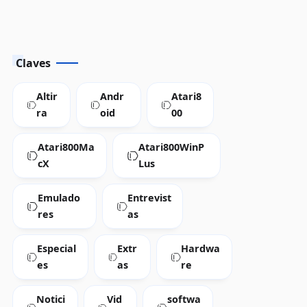
Claves
Altir
Andr
Atari8
ra
oid
00
Atari800Ma
Atari800WinP
cX
Lus
Emulado
Entrevist
res
as
Especial
Extr
Hardwa
es
as
re
Notici
Vid
softwa