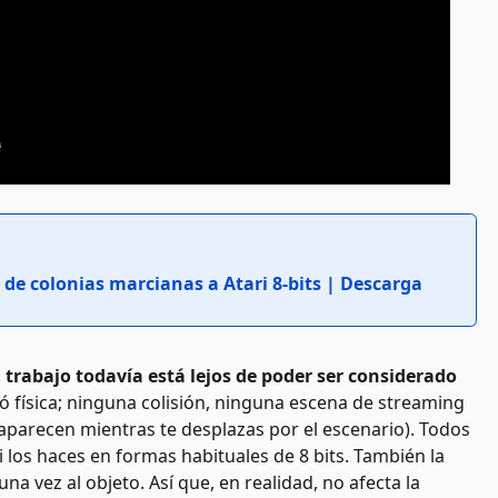
 de colonias marcianas a Atari 8-bits | Descarga
 trabajo todavía está lejos de poder ser considerado
al ó física; ninguna colisión, ninguna escena de streaming
parecen mientras te desplazas por el escenario). Todos
si los haces en formas habituales de 8 bits. También la
na vez al objeto. Así que, en realidad, no afecta la